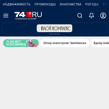
НЕДВИЖИМОСТЬ
ПРОМОКОДЫ
ЗНАКОМСТВА
ПОГОДА
ТЕ
Обзор новостроек Челябинска
Вдову бойц