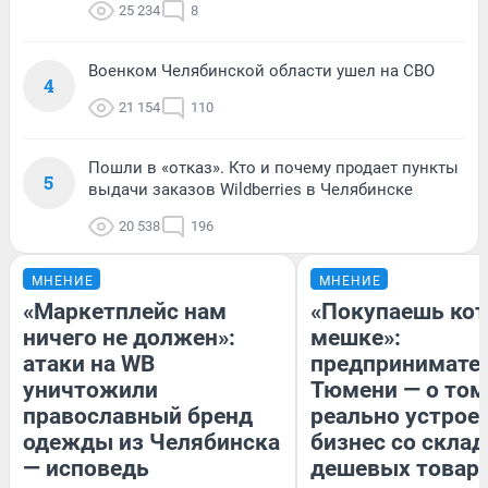
25 234
8
Военком Челябинской области ушел на СВО
4
21 154
110
Пошли в «отказ». Кто и почему продает пункты
5
выдачи заказов Wildberries в Челябинске
20 538
196
МНЕНИЕ
МНЕНИЕ
«Маркетплейс нам
«Покупаешь кот
ничего не должен»:
мешке»:
атаки на WB
предпринимател
уничтожили
Тюмени — о том
православный бренд
реально устрое
одежды из Челябинска
бизнес со скла
— исповедь
дешевых товар