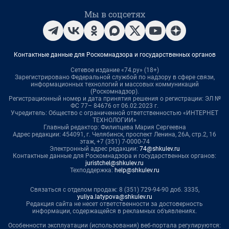
Мы в соцсетях
Контактные данные для Роскомнадзора и государственных органов
Сетевое издание «74.ру» (18+)
Зарегистрировано Федеральной службой по надзору в сфере связи,
информационных технологий и массовых коммуникаций
(Роскомнадзор).
Регистрационный номер и дата принятия решения о регистрации: ЭЛ №
ФС 77– 84676 от 06.02.2023 г.
Учредитель: Общество с ограниченной ответственностью «ИНТЕРНЕТ
ТЕХНОЛОГИИ»
Главный редактор: Филипцева Мария Сергеевна
Адрес редакции: 454091, г. Челябинск, проспект Ленина, 26А, стр.2, 16
этаж, +7 (351) 7-0000-74
Электронный адрес редакции:
74@shkulev.ru
Контактные данные для Роскомнадзора и государственных органов:
juristchel@shkulev.ru
Техподдержка:
help@shkulev.ru
Связаться с отделом продаж: 8 (351) 729-94-90 доб. 3335,
yuliya.latypova@shkulev.ru
Редакция сайта не несет ответственности за достоверность
информации, содержащейся в рекламных объявлениях.
Особенности эксплуатации (использования) веб-портала регулируются: