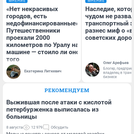
МНЕНИЕ
МНЕНИЕ
«Нет некрасивых
Наследие, кото
городов, есть
чудом не разва
недофинансированные».
транспортный э
Путешественники
разнес миф о «
проехали 2000
советских доро
километров по Уралу на
машине — стоило ли оно
того
Олег Арефьев
Блогер, предприн
Екатерина Литкевич
владелец в тран
бизнесе
РЕКОМЕНДУЕМ
Выжившая после атаки с кислотой
петербурженка выписалась из
больницы
8 августа
12 979
Обсудить
Модные рецепты соусов от молодой хозяйки.