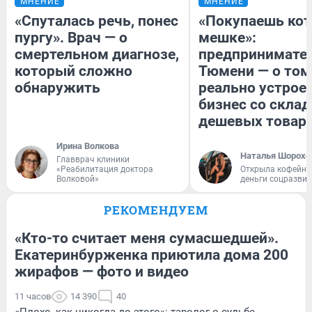
МНЕНИЕ
МНЕНИЕ
«Спуталась речь, понес
«Покупаешь кот
пургу». Врач — о
мешке»:
смертельном диагнозе,
предпринимател
который сложно
Тюмени — о том
обнаружить
реально устрое
бизнес со скла
дешевых товар
Ирина Волкова
Наталья Шорохо
Главврач клиники
«Реабилитация доктора
Открыла кофейну
Волковой»
деньги соцразви
РЕКОМЕНДУЕМ
«Кто-то считает меня сумасшедшей».
Екатеринбурженка приютила дома 200
жирафов — фото и видео
11 часов
14 390
40
«Плохо, как никогда до этого»: таролог о судьбе