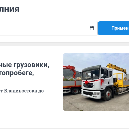
олния
Примен
ные грузовики,
опробеге,
от Владивостока до