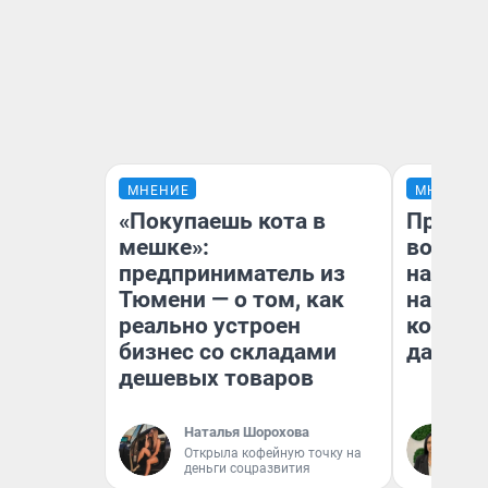
МНЕНИЕ
МНЕНИЕ
«Покупаешь кота в
Продаш
мешке»:
возьмут
предприниматель из
нам го
Тюмени — о том, как
налого
реально устроен
коснет
бизнес со складами
даже р
дешевых товаров
Наталья Шорохова
Ан
Открыла кофейную точку на
деньги соцразвития