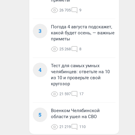
приметы
26 705
9
Погода 4 августа подскажет,
3
какой будет осень, — важные
приметы
25 268
8
Тест для самых умных
4
челябинцев: ответьте на 10
из 10 и проверьте свой
кругозор
21 597
17
Военком Челябинской
5
области ушел на СВО
21 219
110