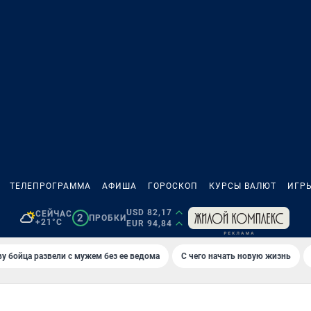
ТЕЛЕПРОГРАММА
АФИША
ГОРОСКОП
КУРСЫ ВАЛЮТ
ИГР
USD 82,17
СЕЙЧАС
2
ПРОБКИ
+21°C
EUR 94,84
у бойца развели с мужем без ее ведома
С чего начать новую жизнь