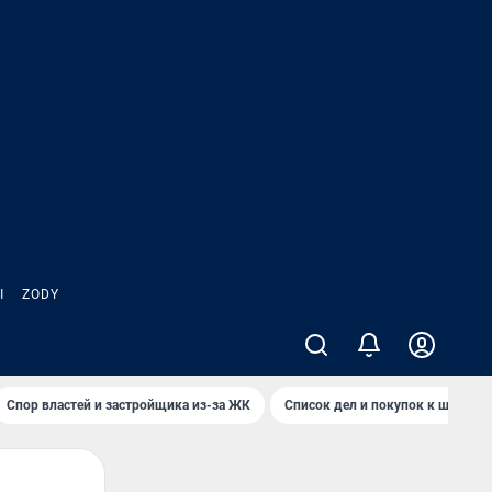
Ы
ZODY
Спор властей и застройщика из-за ЖК
Список дел и покупок к школе