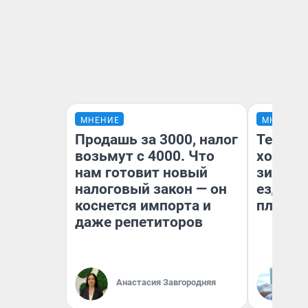
МНЕНИЕ
МНЕНИЕ
Продашь за 3000, налог
Тепло 
возьмут с 4000. Что
холодн
нам готовит новый
зимой.
налоговый закон — он
ездит н
коснется импорта и
плюсы 
даже репетиторов
Анастасия Завгородняя
Д