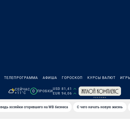
ТЕЛЕПРОГРАММА
АФИША
ГОРОСКОП
КУРСЫ ВАЛЮТ
ИГР
USD 81,41
СЕЙЧАС
0
ПРОБКИ
+11°C
EUR 94,06
ведь хозяйки сгоревшего на WB бизнеса
С чего начать новую жизнь