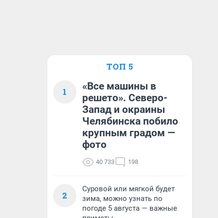
ТОП 5
«Все машины в
1
решето». Северо-
Запад и окраины
Челябинска побило
крупным градом —
фото
40 733
198
Суровой или мягкой будет
2
зима, можно узнать по
погоде 5 августа — важные