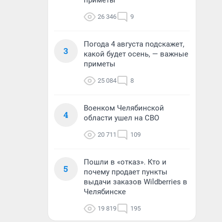
приметы
26 346
9
Погода 4 августа подскажет,
3
какой будет осень, — важные
приметы
25 084
8
Военком Челябинской
4
области ушел на СВО
20 711
109
Пошли в «отказ». Кто и
5
почему продает пункты
выдачи заказов Wildberries в
Челябинске
19 819
195