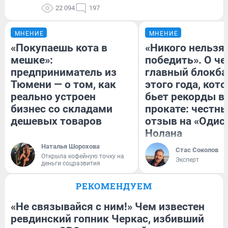
22 094
197
МНЕНИЕ
МНЕНИЕ
«Покупаешь кота в
«Никого нельзя
мешке»:
победить». О ч
предприниматель из
главный блокба
Тюмени — о том, как
этого года, кот
реально устроен
бьет рекорды в
бизнес со складами
прокате: честн
дешевых товаров
отзыв на «Одис
Нолана
Наталья Шорохова
Стас Соколов
Открыла кофейную точку на
Эксперт
деньги соцразвития
РЕКОМЕНДУЕМ
«Не связывайся с ним!» Чем известен
ревдинский гопник Черкас, избивший