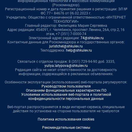
информационных технологий и массовых коммуникаций
(Роскомнадзор).
Регистрационный номер и дата принятия решения о регистрации: ЭЛ №
ФС 77– 84676 от 06.02.2023 г.
Учредитель: Общество с ограниченной ответственностью «ИНТЕРНЕТ
ТЕХНОЛОГИИ»
Главный редактор: Филипцева Мария Сергеевна
Адрес редакции: 454091, г. Челябинск, проспект Ленина, 26А, стр.2, 16
этаж, +7 (351) 7-0000-74
Электронный адрес редакции:
74@shkulev.ru
Контактные данные для Роскомнадзора и государственных органов:
juristchel@shkulev.ru
Техподдержка:
help@shkulev.ru
Связаться с отделом продаж: 8 (351) 729-94-90 доб. 3335,
yuliya.latypova@shkulev.ru
Редакция сайта не несет ответственности за достоверность
информации, содержащейся в рекламных объявлениях.
Особенности эксплуатации (использования) веб-портала регулируются:
Руководством пользователя
Описанием функциональных характеристик ПО
Условиями использования веб-портала и политикой
конфиденциальности персональных данных
Веб-портал распространяется в виде интернет-сервиса, специальные
действия по установке на стороне пользователя не требуются
Политика использования cookies
Рекомендательные системы