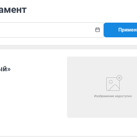
ламент
Примен
ый»