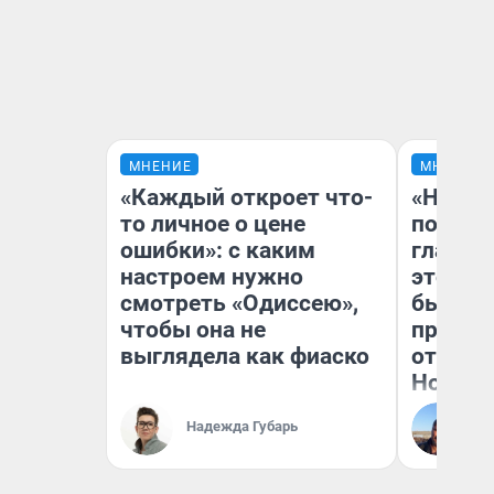
МНЕНИЕ
МНЕНИЕ
«Каждый откроет что-
«Никог
то личное о цене
победи
ошибки»: с каким
главны
настроем нужно
этого г
смотреть «Одиссею»,
бьет р
чтобы она не
прокат
выглядела как фиаско
отзыв 
Нолана
Ст
Надежда Губарь
Эк