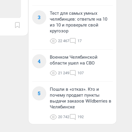
Тест для самых умных
3
челябинцев: ответьте на 10
из 10 и проверьте свой
кругозор
22 467
17
Военком Челябинской
4
области ушел на СВО
21 249
107
Пошли в «отказ». Кто и
5
почему продает пункты
выдачи заказов Wildberries в
Челябинске
20 742
192