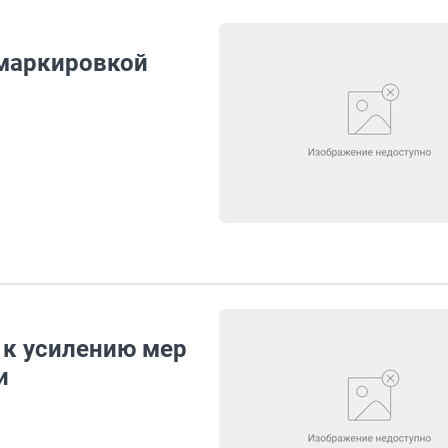
цмаркировкой
 к усилению мер
и