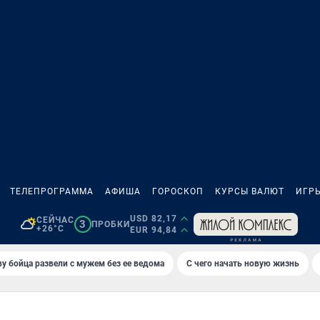
ТЕЛЕПРОГРАММА
АФИША
ГОРОСКОП
КУРСЫ ВАЛЮТ
ИГР
USD 82,17
СЕЙЧАС
3
ПРОБКИ
+26°C
EUR 94,84
у бойца развели с мужем без ее ведома
С чего начать новую жизнь