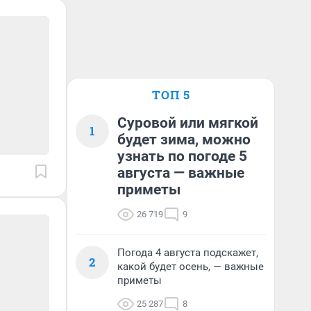
ТОП 5
Суровой или мягкой
1
будет зима, можно
узнать по погоде 5
августа — важные
приметы
26 719
9
Погода 4 августа подскажет,
2
какой будет осень, — важные
приметы
25 287
8