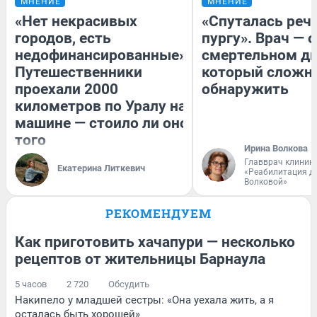
МНЕНИЕ
МНЕНИЕ
«Нет некрасивых
«Спуталась речь
городов, есть
пургу». Врач — о
недофинансированные».
смертельном ди
Путешественники
который сложн
проехали 2000
обнаружить
километров по Уралу на
машине — стоило ли оно
того
Ирина Волкова
Главврач клиник
Екатерина Литкевич
«Реабилитация д
Волковой»
РЕКОМЕНДУЕМ
Как приготовить хачапури — несколько
рецептов от жительницы Барнаула
5 часов
2 720
Обсудить
Накипело у младшей сестры: «Она уехала жить, а я
осталась быть хорошей»