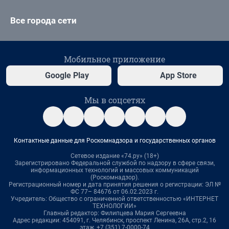
Все города сети
Мобильное приложение
Google Play
App Store
Мы в соцсетях
Контактные данные для Роскомнадзора и государственных органов
Сетевое издание «74.ру» (18+)
Зарегистрировано Федеральной службой по надзору в сфере связи,
информационных технологий и массовых коммуникаций
(Роскомнадзор).
Регистрационный номер и дата принятия решения о регистрации: ЭЛ №
ФС 77– 84676 от 06.02.2023 г.
Учредитель: Общество с ограниченной ответственностью «ИНТЕРНЕТ
ТЕХНОЛОГИИ»
Главный редактор: Филипцева Мария Сергеевна
Адрес редакции: 454091, г. Челябинск, проспект Ленина, 26А, стр.2, 16
этаж, +7 (351) 7-0000-74