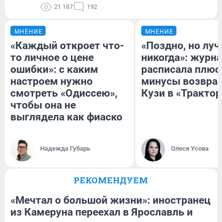
21 187
192
МНЕНИЕ
МНЕНИЕ
«Каждый откроет что-
«Поздно, но луч
то личное о цене
никогда»: журн
ошибки»: с каким
расписала плюс
настроем нужно
минусы возвра
смотреть «Одиссею»,
Кузи в «Трактор
чтобы она не
выглядела как фиаско
Надежда Губарь
Олеся Усова
РЕКОМЕНДУЕМ
«Мечтал о большой жизни»: иностранец
из Камеруна переехал в Ярославль и