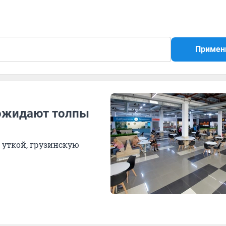
Примен
 ожидают толпы
 уткой, грузинскую