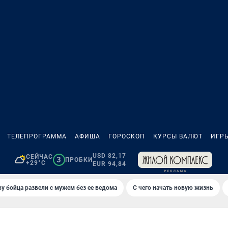
ТЕЛЕПРОГРАММА
АФИША
ГОРОСКОП
КУРСЫ ВАЛЮТ
ИГР
USD 82,17
СЕЙЧАС
3
ПРОБКИ
+29°C
EUR 94,84
у бойца развели с мужем без ее ведома
С чего начать новую жизнь