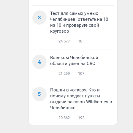
Тест для самых умных
3
челябинцев: ответьте на 10
из 10 и проверьте свой
кругозор
24 577
18
Военком Челябинской
4
области ушел на СВО
21 299
107
Пошли в «отказ». Кто и
5
почему продает пункты
выдачи заказов Wildberries в
Челябинске
20 862
192