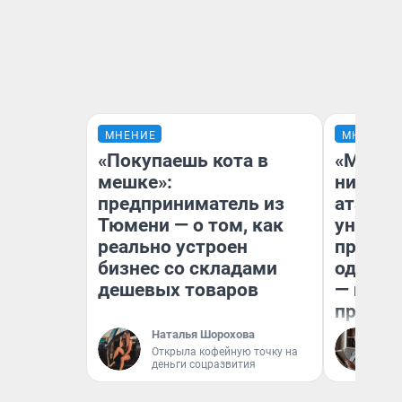
МНЕНИЕ
МНЕНИЕ
«Покупаешь кота в
«Марке
мешке»:
ничего
предприниматель из
атаки 
Тюмени — о том, как
уничто
реально устроен
правос
бизнес со складами
одежды
дешевых товаров
— испо
предпр
Наталья Шорохова
Ол
Открыла кофейную точку на
деньги соцразвития