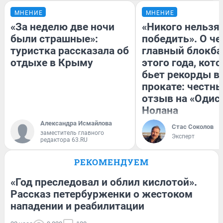
МНЕНИЕ
МНЕНИЕ
«За неделю две ночи
«Никого нельзя
были страшные»:
победить». О ч
туристка рассказала об
главный блокба
отдыхе в Крыму
этого года, кот
бьет рекорды в
прокате: честн
отзыв на «Одис
Нолана
Александра Исмайлова
Стас Соколов
заместитель главного
Эксперт
редактора 63.RU
РЕКОМЕНДУЕМ
«Год преследовал и облил кислотой».
Рассказ петербурженки о жестоком
нападении и реабилитации