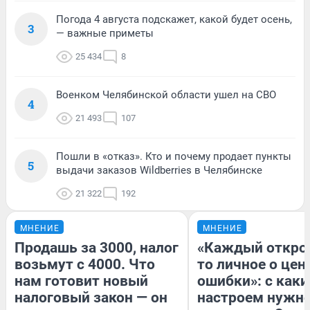
Погода 4 августа подскажет, какой будет осень,
3
— важные приметы
25 434
8
Военком Челябинской области ушел на СВО
4
21 493
107
Пошли в «отказ». Кто и почему продает пункты
5
выдачи заказов Wildberries в Челябинске
21 322
192
МНЕНИЕ
МНЕНИЕ
Продашь за 3000, налог
«Каждый открое
возьмут с 4000. Что
то личное о цен
нам готовит новый
ошибки»: с как
налоговый закон — он
настроем нужн