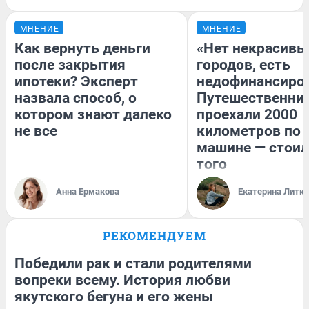
МНЕНИЕ
МНЕНИЕ
Как вернуть деньги
«Нет некрасивы
после закрытия
городов, есть
ипотеки? Эксперт
недофинансиро
назвала способ, о
Путешественни
котором знают далеко
проехали 2000
не все
километров по 
машине — стоил
того
Анна Ермакова
Екатерина Литк
РЕКОМЕНДУЕМ
Победили рак и стали родителями
вопреки всему. История любви
якутского бегуна и его жены