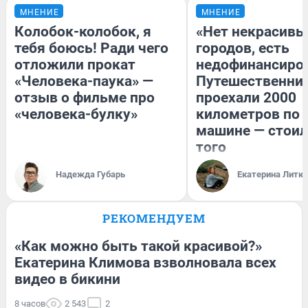
МНЕНИЕ
МНЕНИЕ
Колобок-колобок, я
«Нет некрасивы
тебя боюсь! Ради чего
городов, есть
отложили прокат
недофинансиро
«Человека-паука» —
Путешественни
отзыв о фильме про
проехали 2000
«человека-булку»
километров по 
машине — стоил
того
Надежда Губарь
Екатерина Литк
РЕКОМЕНДУЕМ
«Как можно быть такой красивой?»
Екатерина Климова взволновала всех
видео в бикини
8 часов
2 543
2