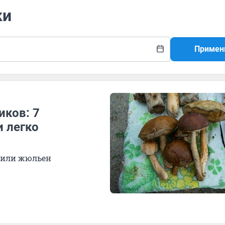
ки
Примен
иков: 7
и легко
 или жюльен