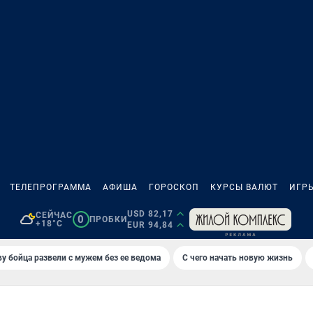
ТЕЛЕПРОГРАММА
АФИША
ГОРОСКОП
КУРСЫ ВАЛЮТ
ИГР
USD 82,17
СЕЙЧАС
0
ПРОБКИ
+18°C
EUR 94,84
у бойца развели с мужем без ее ведома
С чего начать новую жизнь