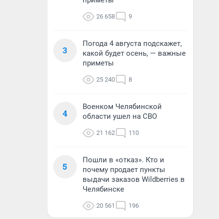
приметы
26 658
9
Погода 4 августа подскажет,
3
какой будет осень, — важные
приметы
25 240
8
Военком Челябинской
4
области ушел на СВО
21 162
110
Пошли в «отказ». Кто и
5
почему продает пункты
выдачи заказов Wildberries в
Челябинске
20 561
196