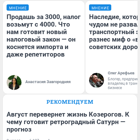
МНЕНИЕ
МНЕНИЕ
Продашь за 3000, налог
Наследие, кото
возьмут с 4000. Что
чудом не разва
нам готовит новый
транспортный э
налоговый закон — он
разнес миф о «
коснется импорта и
советских доро
даже репетиторов
Олег Арефьев
Блогер, предприн
Анастасия Завгородняя
владелец в тран
бизнесе
РЕКОМЕНДУЕМ
Август перевернет жизнь Козерогов. К
чему готовит ретроградный Сатурн —
прогноз