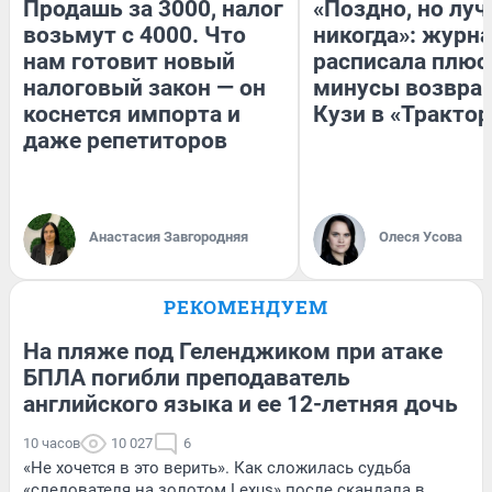
Продашь за 3000, налог
«Поздно, но луч
возьмут с 4000. Что
никогда»: журн
нам готовит новый
расписала плюс
налоговый закон — он
минусы возвра
коснется импорта и
Кузи в «Трактор
даже репетиторов
Анастасия Завгородняя
Олеся Усова
РЕКОМЕНДУЕМ
На пляже под Геленджиком при атаке
БПЛА погибли преподаватель
английского языка и ее 12-летняя дочь
10 часов
10 027
6
«Не хочется в это верить». Как сложилась судьба
«следователя на золотом Lexus» после скандала в