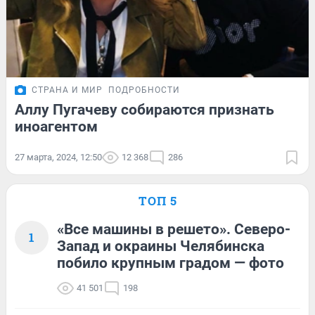
СТРАНА И МИР
ПОДРОБНОСТИ
Аллу Пугачеву собираются признать
иноагентом
27 марта, 2024, 12:50
12 368
286
ТОП 5
«Все машины в решето». Северо-
1
Запад и окраины Челябинска
побило крупным градом — фото
41 501
198