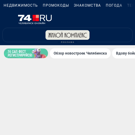
НЕДВИЖИМОСТЬ
ПРОМОКОДЫ
ЗНАКОМСТВА
ПОГОДА
ТЕ
Обзор новостроек Челябинска
Вдову бойц