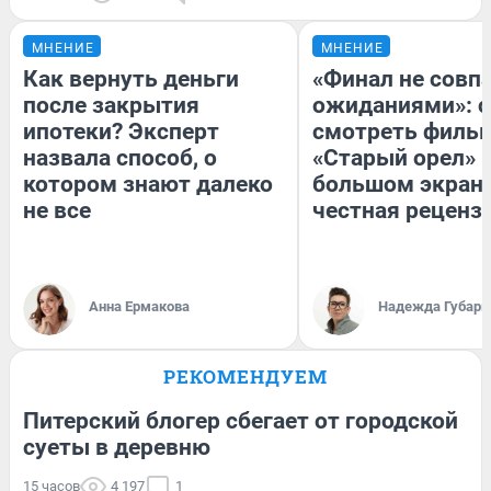
МНЕНИЕ
МНЕНИЕ
Как вернуть деньги
«Финал не совпа
после закрытия
ожиданиями»: с
ипотеки? Эксперт
смотреть филь
назвала способ, о
«Старый орел» 
котором знают далеко
большом экран
не все
честная реценз
Анна Ермакова
Надежда Губарь
РЕКОМЕНДУЕМ
Питерский блогер сбегает от городской
суеты в деревню
15 часов
4 197
1