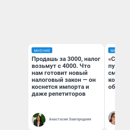
МНЕНИЕ
МНЕНИЕ
Продашь за 3000, налог
«Спутал
возьмут с 4000. Что
пургу».
нам готовит новый
смерте
налоговый закон — он
которы
коснется импорта и
обнару
даже репетиторов
Ир
Гл
Анастасия Завгородняя
«Р
Во