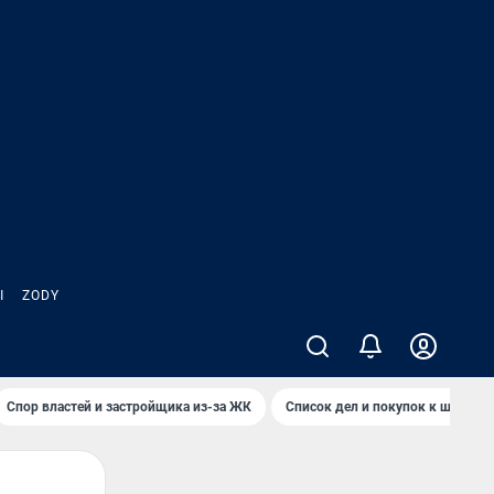
Ы
ZODY
Спор властей и застройщика из-за ЖК
Список дел и покупок к школе