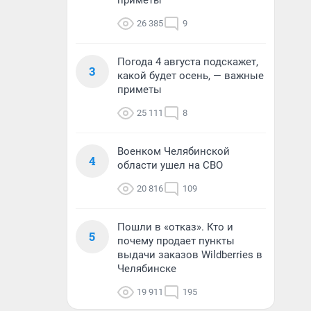
приметы
26 385
9
Погода 4 августа подскажет,
3
какой будет осень, — важные
приметы
25 111
8
Военком Челябинской
4
области ушел на СВО
20 816
109
Пошли в «отказ». Кто и
5
почему продает пункты
выдачи заказов Wildberries в
Челябинске
19 911
195