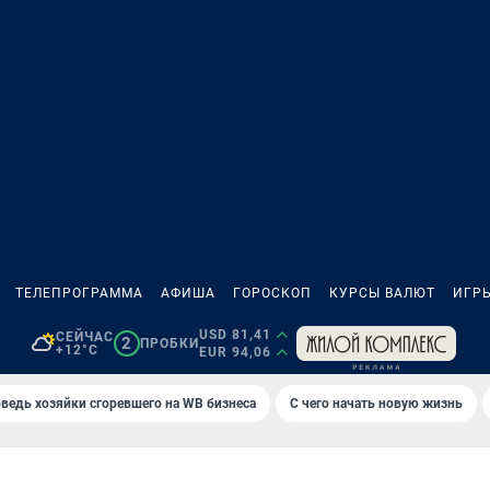
ТЕЛЕПРОГРАММА
АФИША
ГОРОСКОП
КУРСЫ ВАЛЮТ
ИГР
USD 81,41
СЕЙЧАС
2
ПРОБКИ
+12°C
EUR 94,06
ведь хозяйки сгоревшего на WB бизнеса
С чего начать новую жизнь