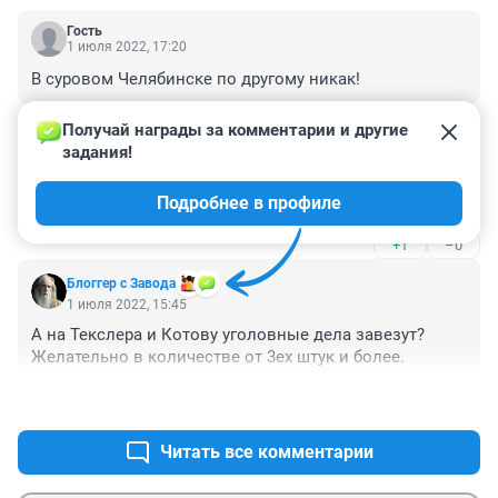
Гость
1 июля 2022, 17:20
В суровом Челябинске по другому никак!
+0
–0
Получай награды за комментарии и другие 
задания!
Гость
1 июля 2022, 16:57
Подробнее в профиле
Позорище!!!
+1
–0
Блоггер с Завода
1 июля 2022, 15:45
А на Текслера и Котову уголовные дела завезут? 
Желательно в количестве от 3ех штук и более.
+2
–0
Читать все комментарии