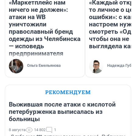
«Маркетплейс нам
«Каждый откро
ничего не должен»:
то личное о це
атаки на WB
ошибки»: с как
уничтожили
настроем нужн
православный бренд
смотреть «Оди
одежды из Челябинска
чтобы она не
— исповедь
выглядела как
предпринимателя
Ольга Емельянова
Надежда Губар
РЕКОМЕНДУЕМ
Выжившая после атаки с кислотой
петербурженка выписалась из
больницы
8 августа
14 802
1