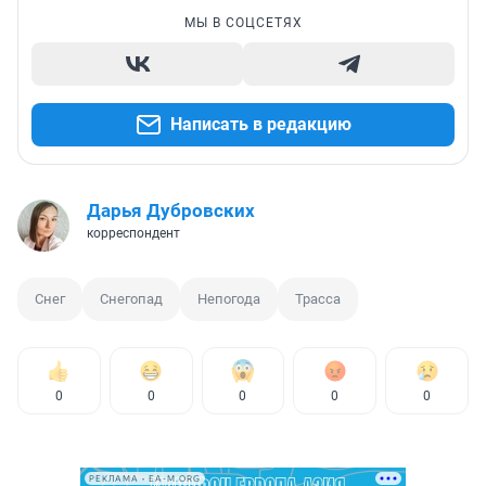
МЫ В СОЦСЕТЯХ
Написать в редакцию
Дарья Дубровских
корреспондент
Снег
Снегопад
Непогода
Трасса
0
0
0
0
0
РЕКЛАМА • EA-M.ORG