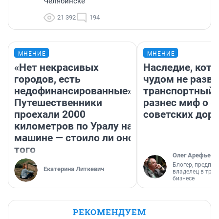
Челябинске
21 392
194
МНЕНИЕ
МНЕНИЕ
«Нет некрасивых
Наследие, кото
городов, есть
чудом не разва
недофинансированные».
транспортный 
Путешественники
разнес миф о 
проехали 2000
советских доро
километров по Уралу на
машине — стоило ли оно
того
Олег Арефьев
Блогер, предпри
Екатерина Литкевич
владелец в тра
бизнесе
РЕКОМЕНДУЕМ