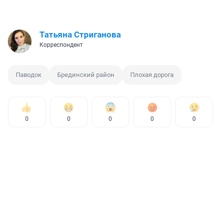
Татьяна Стриганова
Корреспондент
Паводок
Брединский район
Плохая дорога
0
0
0
0
0