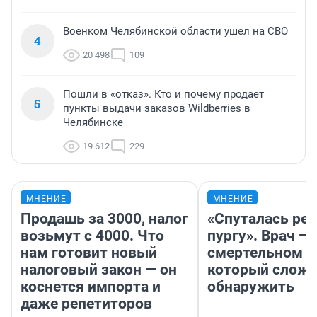
Военком Челябинской области ушел на СВО
4
20 498
109
Пошли в «отказ». Кто и почему продает
5
пункты выдачи заказов Wildberries в
Челябинске
19 612
229
МНЕНИЕ
МНЕНИЕ
Продашь за 3000, налог
«Спуталась реч
возьмут с 4000. Что
пургу». Врач — 
нам готовит новый
смертельном д
налоговый закон — он
который слож
коснется импорта и
обнаружить
даже репетиторов