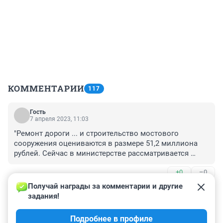
КОММЕНТАРИИ
117
Гость
7 апреля 2023, 11:03
"Ремонт дороги ... и строительство мостового 
сооружения оцениваются в размере 51,2 миллиона 
рублей. Сейчас в министерстве рассматривается 
возможность выделения дополнительных средств 
+0
–0
муниципалитету на эти цели."

А на переделку органного зала на Алом поле в 
Получай награды за комментарии и другие 
Гость
культовое здание выделили 800 млн и еще 400 
6 апреля 2023, 11:43
задания!
(двумя траншами)
Каждый год смывает, должны уже привыкнуть люди. 
Подробнее в профиле
Стабильность все-таки.