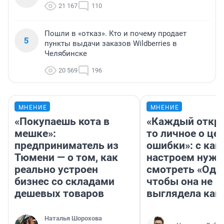
21 167
110
Пошли в «отказ». Кто и почему продает
5
пункты выдачи заказов Wildberries в
Челябинске
20 569
196
МНЕНИЕ
МНЕНИЕ
«Покупаешь кота в
«Каждый откро
мешке»:
то личное о це
предприниматель из
ошибки»: с как
Тюмени — о том, как
настроем нужн
реально устроен
смотреть «Оди
бизнес со складами
чтобы она не
дешевых товаров
выглядела как
Наталья Шорохова