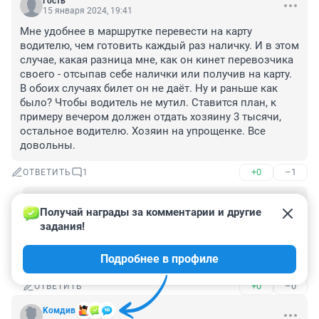
Гость
15 января 2024, 19:41
Мне удобнее в маршрутке перевести на карту 
водителю, чем готовить каждый раз наличку. И в этом 
случае, какая разница мне, как он кинет перевозчика 
своего - отсыпав себе налички или получив на карту. 
В обоих случаях билет он не даёт. Ну и раньше как 
было? Чтобы водитель не мутил. Ставится план, к 
примеру вечером должен отдать хозяину 3 тысячи, 
остальное водителю. Хозяин на упрощенке. Все 
довольны.
+0
–1
ОТВЕТИТЬ
1
Гость
16 января 2024, 11:08
Получай награды за комментарии и другие 
задания!
а Вы уверенны,что переводите водителю? потом не 
жалуйтесь, если к Вам придут люди в форме и 
Подробнее в профиле
обвиняет в спонсировании кого- нибудь.
+0
–0
ОТВЕТИТЬ
Koмдив