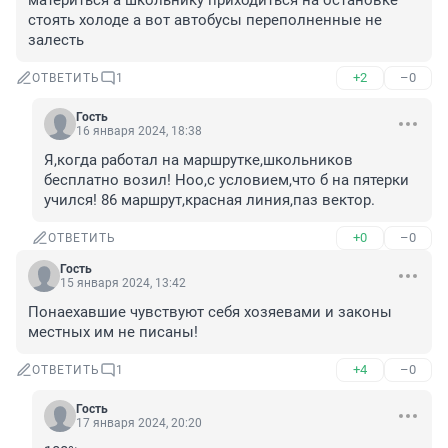
материться а школьнику приходиться на остановке 
стоять холоде а вот автобусы переполненные не 
залесть
+2
–0
ОТВЕТИТЬ
1
Гость
16 января 2024, 18:38
Я,когда работал на маршрутке,школьников 
бесплатно возил! Ноо,с условием,что б на пятерки 
учился! 86 маршрут,красная линия,паз вектор.
+0
–0
ОТВЕТИТЬ
Гость
15 января 2024, 13:42
Понаехавшие чувствуют себя хозяевами и законы 
местных им не писаны!
+4
–0
ОТВЕТИТЬ
1
Гость
17 января 2024, 20:20