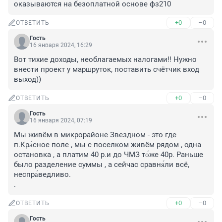
оказываются на безоплатной основе фз210
+0
–0
ОТВЕТИТЬ
Гость
16 января 2024, 16:29
Вот тихие доходы, необлагаемых налогами!! Нужно 
внести проект у маршруток, поставить счётчик вход 
выход))
+0
–0
ОТВЕТИТЬ
Гость
16 января 2024, 07:19
Мы живём в микрорайоне Звездном - это где 
п.Кра́сное поле , мы с поселком живём рядом , одна 
остановка , а платим 40 р.и до ЧМЗ то́же 40р. Раньше 
было разделение суммы , а сейчас сравня́ли всё, 
неспра́ведливо.

.
+0
–0
ОТВЕТИТЬ
Гость