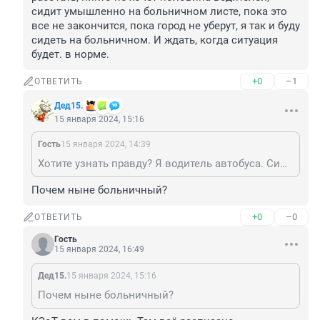
сидит умышленно на больничном листе, пока это 
все не закончится, пока город не уберут, я так и буду 
сидеть на больничном. И ждать, когда ситуация 
будет. в норме.
+0
–1
ОТВЕТИТЬ
Дед15.
15 января 2024, 15:16
Гость
15 января 2024, 14:39
Хотите узнать правду? Я водитель автобуса. Сижу на больничном с нового года. По 1 простой причине. Нам платят за 6 кругов 5500 р из-за пробок. Мы делаем только 4 круга. Соответственно оплачивают нам только за 4, а находимся на работе, мы даже больше, чем 6 кругов. Соответственно это все видят водители бесплатно работать, никто не хочет половина водителей, сидит умышленно на больничном листе, пока это все не закончится, пока город не уберут, я так и буду сидеть на больничном. И ждать, когда ситуация будет. в норме.
Почем ныне больничный?
+0
–0
ОТВЕТИТЬ
Гость
15 января 2024, 16:49
Дед15.
15 января 2024, 15:16
Почем ныне больничный?