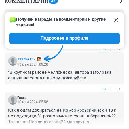
КОММЕНТАРИИ
32
Гость
31 мая 2024, 23:26
Получай награды за комментарии и другие 
задания!
Все такие умные а вы знаете сколько стоит один 
такой трамвай ? Что же вы жалуетесь что они скрипят 
Подробнее в профиле
когда едут по нашим древним рельсам ? Задайте 
вопрос почему вообще перед такой дорогой 
+0
–0
покупкой не поменяли все ветки а пустили новые 
трамваи а они не ходят вопрос к министру дорог 
199204192
наших
10 мая 2024, 09:28
"В крупном районе Челябинска" автора заголовка 
отправьте снова в школу, пожалуйста.
+0
–0
Гость
10 мая 2024, 05:56
Как людям добираться на Комсомроьский,есои 10 к 
не подходит,а 31 разворачивается на набере жной?? 
Толпы на Першино стоят,24 маршрутка 
переполнена,валидатора там нет!!! Когда этот бес 