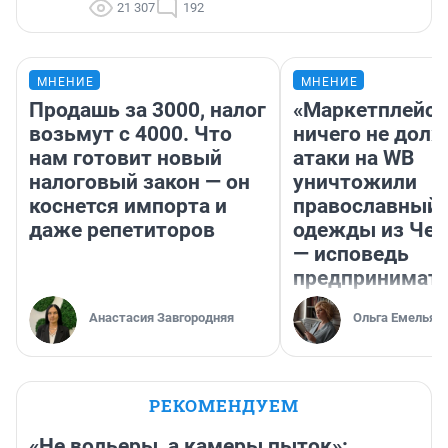
21 307
192
МНЕНИЕ
МНЕНИЕ
Продашь за 3000, налог
«Маркетплейс 
возьмут с 4000. Что
ничего не долж
нам готовит новый
атаки на WB
налоговый закон — он
уничтожили
коснется импорта и
православный 
даже репетиторов
одежды из Чел
— исповедь
предпринимат
Анастасия Завгородняя
Ольга Емельян
РЕКОМЕНДУЕМ
«Не вольеры, а камеры пыток»: