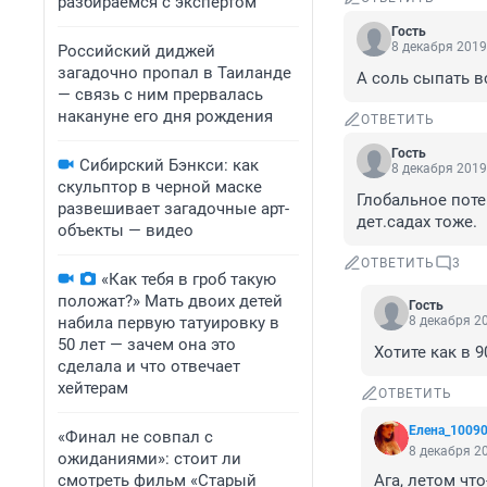
разбираемся с экспертом
Гость
8 декабря 2019
Российский диджей
загадочно пропал в Таиланде
А соль сыпать в
— связь с ним прервалась
накануне его дня рождения
ОТВЕТИТЬ
Гость
Сибирский Бэнкси: как
8 декабря 2019
скульптор в черной маске
Глобальное поте
развешивает загадочные арт-
дет.садах тоже.
объекты — видео
ОТВЕТИТЬ
3
«Как тебя в гроб такую
положат?» Мать двоих детей
Гость
набила первую татуировку в
8 декабря 20
50 лет — зачем она это
Хотите как в 9
сделала и что отвечает
хейтерам
ОТВЕТИТЬ
Елена_1009
«Финал не совпал с
8 декабря 20
ожиданиями»: стоит ли
смотреть фильм «Старый
Ага, летом чт