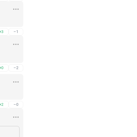
+3
–1
+0
–2
+2
–0