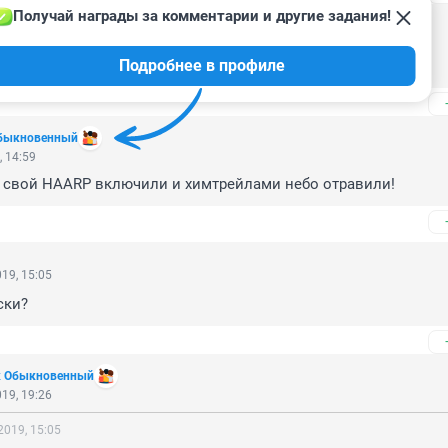
Получай награды за комментарии и другие задания!
, 15:02
Подробнее в профиле
ая снег валит.
Обыкновенный
, 14:59
 свой HAARP включили и химтрейлами небо отравили!
19, 15:05
ски?
к Обыкновенный
19, 19:26
2019, 15:05