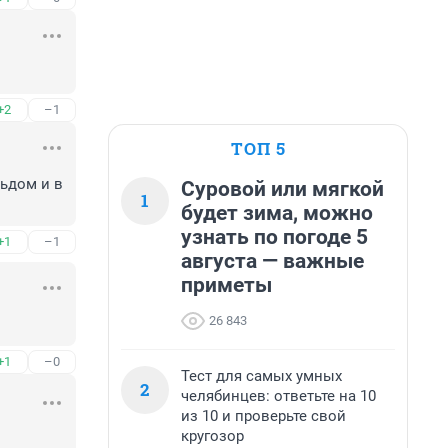
+2
–1
ТОП 5
ьдом и в 
Суровой или мягкой
1
будет зима, можно
узнать по погоде 5
+1
–1
августа — важные
приметы
26 843
+1
–0
Тест для самых умных
2
челябинцев: ответьте на 10
из 10 и проверьте свой
кругозор