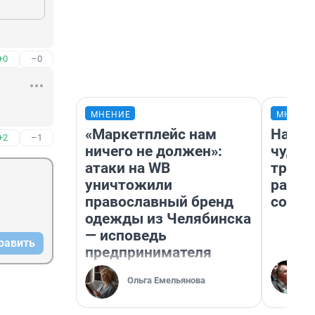
+0
–0
МНЕНИЕ
МНЕНИ
«Маркетплейс нам
Насле
+2
–1
ничего не должен»:
чудом
атаки на WB
транс
уничтожили
разне
православный бренд
совет
одежды из Челябинска
— исповедь
равить
предпринимателя
Ольга Емельянова