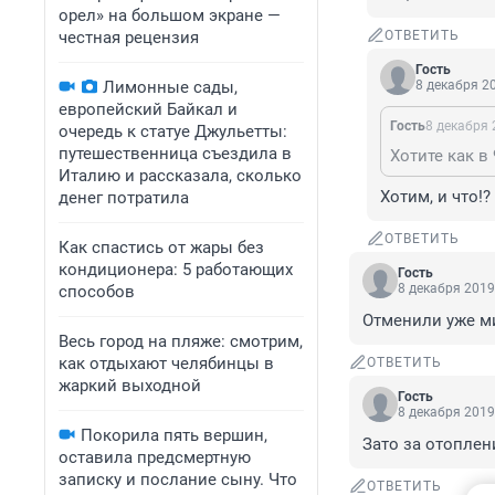
орел» на большом экране —
честная рецензия
ОТВЕТИТЬ
Гость
Лимонные сады,
8 декабря 20
европейский Байкал и
Гость
8 декабря 
очередь к статуе Джульетты:
путешественница съездила в
Хотите как в 
Италию и рассказала, сколько
Хотим, и что!?
денег потратила
ОТВЕТИТЬ
Как спастись от жары без
кондиционера: 5 работающих
Гость
8 декабря 2019
способов
Отменили уже м
Весь город на пляже: смотрим,
как отдыхают челябинцы в
ОТВЕТИТЬ
жаркий выходной
Гость
8 декабря 2019
Покорила пять вершин,
Зато за отоплени
оставила предсмертную
записку и послание сыну. Что
ОТВЕТИТЬ