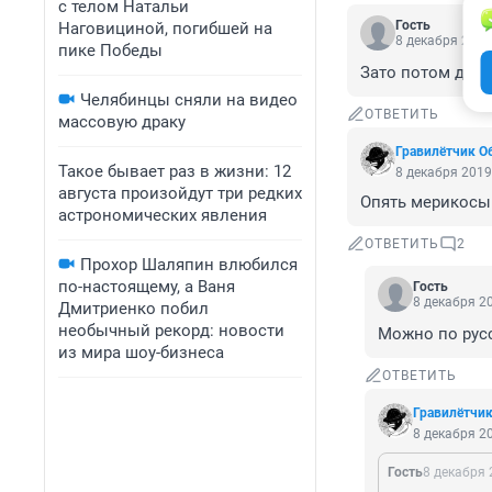
с телом Натальи
Гость
Наговициной, погибшей на
8 декабря 2019
пике Победы
Зато потом до м
Челябинцы сняли на видео
ОТВЕТИТЬ
массовую драку
Гравилётчик 
Такое бывает раз в жизни: 12
8 декабря 2019
августа произойдут три редких
Опять мерикосы
астрономических явления
ОТВЕТИТЬ
2
Прохор Шаляпин влюбился
по-настоящему, а Ваня
Гость
8 декабря 20
Дмитриенко побил
необычный рекорд: новости
Можно по рус
из мира шоу-бизнеса
ОТВЕТИТЬ
Гравилётчи
8 декабря 20
Гость
8 декабря 