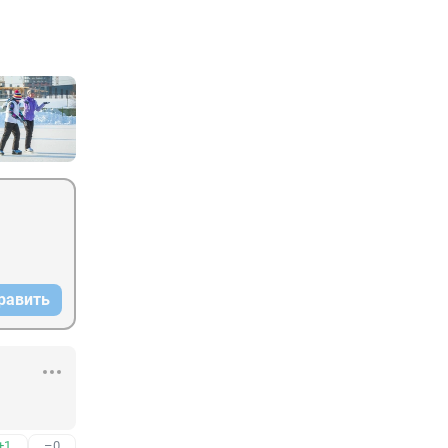
равить
+1
–0