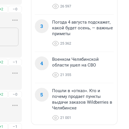
26 597
+2
–0
Погода 4 августа подскажет,
3
какой будет осень, — важные
приметы
25 362
Военком Челябинской
4
+2
–1
области ушел на СВО
21 355
Пошли в «отказ». Кто и
5
+2
–0
почему продает пункты
выдачи заказов Wildberries в
Челябинске
21 001
+1
–1