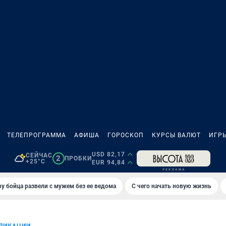
ТЕЛЕПРОГРАММА
АФИША
ГОРОСКОП
КУРСЫ ВАЛЮТ
ИГР
USD 82,17
СЕЙЧАС
2
ПРОБКИ
+25°C
EUR 94,84
у бойца развели с мужем без ее ведома
С чего начать новую жизнь