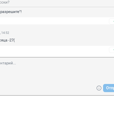
сски?
"разрешите"!
, 14:52
яца -27(
Отп