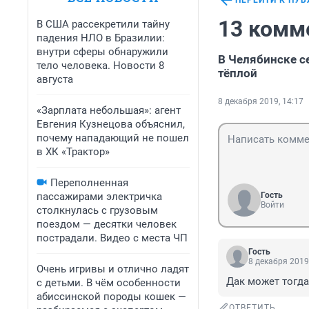
ПЕРЕЙТИ К ПУ
13 комм
В США рассекретили тайну
падения НЛО в Бразилии:
внутри сферы обнаружили
В Челябинске с
тело человека. Новости 8
тёплой
августа
8 декабря 2019, 14:17
«Зарплата небольшая»: агент
Евгения Кузнецова объяснил,
почему нападающий не пошел
в ХК «Трактор»
Переполненная
пассажирами электричка
Гость
Войти
столкнулась с грузовым
поездом — десятки человек
пострадали. Видео с места ЧП
Гость
8 декабря 2019
Очень игривы и отлично ладят
Дак может тогда
с детьми. В чём особенности
абиссинской породы кошек —
ОТВЕТИТЬ