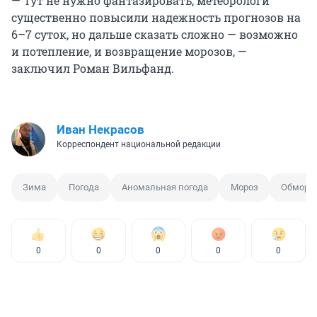
— Тут не нужно фантазировать, метеорологи
существенно повысили надежность прогнозов на
6–7 суток, но дальше сказать сложно — возможно
и потепление, и возвращение морозов, —
заключил Роман Вильфанд.
Иван Некрасов
Корреспондент национальной редакции
Зима
Погода
Аномальная погода
Мороз
Обморо
0
0
0
0
0