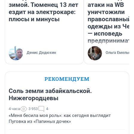
зимой. Тюменец 13 лет
атаки на WB
ездит на электрокаре:
уничтожили
плюсы и минусы
православный 
одежды из Чел
— исповедь
предпринимат
Денис Дедюхин
Ольга Емельян
РЕКОМЕНДУЕМ
Соль земли забайкальской.
Нижегородцевы
4 часа
3 953
4
«Меня бесила моя роль»: как сегодня выглядит
Пуговка из «Папиных дочек»