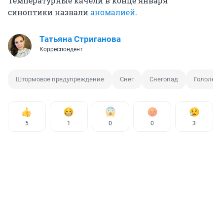
Температурные качели в конце января
синоптики назвали
аномалией
.
Татьяна Стриганова
Корреспондент
Штормовое предупреждение
Снег
Снегопад
Гололед
5
1
0
0
3