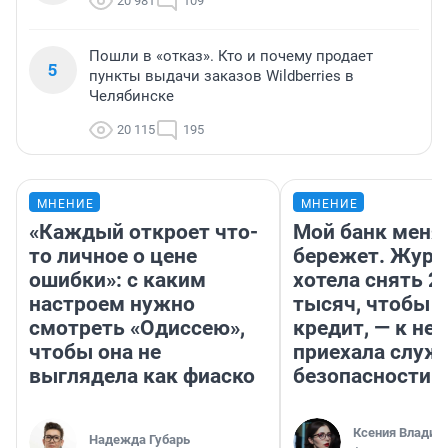
20 981
109
Пошли в «отказ». Кто и почему продает
5
пункты выдачи заказов Wildberries в
Челябинске
20 115
195
МНЕНИЕ
МНЕНИЕ
«Каждый откроет что-
Мой банк меня
то личное о цене
бережет. Журн
ошибки»: с каким
хотела снять 2
настроем нужно
тысяч, чтобы п
смотреть «Одиссею»,
кредит, — к не
чтобы она не
приехала служ
выглядела как фиаско
безопасности
Ксения Владим
Надежда Губарь