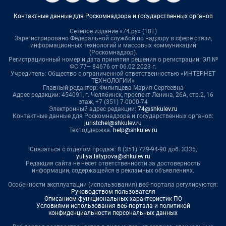
Контактные данные для Роскомнадзора и государственных органов
Сетевое издание «74.ру» (18+)
Зарегистрировано Федеральной службой по надзору в сфере связи,
информационных технологий и массовых коммуникаций
(Роскомнадзор).
Регистрационный номер и дата принятия решения о регистрации: ЭЛ №
ФС 77– 84676 от 06.02.2023 г.
Учредитель: Общество с ограниченной ответственностью «ИНТЕРНЕТ
ТЕХНОЛОГИИ»
Главный редактор: Филипцева Мария Сергеевна
Адрес редакции: 454091, г. Челябинск, проспект Ленина, 26А, стр.2, 16
этаж, +7 (351) 7-0000-74
Электронный адрес редакции:
74@shkulev.ru
Контактные данные для Роскомнадзора и государственных органов:
juristchel@shkulev.ru
Техподдержка:
help@shkulev.ru
Связаться с отделом продаж: 8 (351) 729-94-90 доб. 3335,
yuliya.latypova@shkulev.ru
Редакция сайта не несет ответственности за достоверность
информации, содержащейся в рекламных объявлениях.
Особенности эксплуатации (использования) веб-портала регулируются:
Руководством пользователя
Описанием функциональных характеристик ПО
Условиями использования веб-портала и политикой
конфиденциальности персональных данных