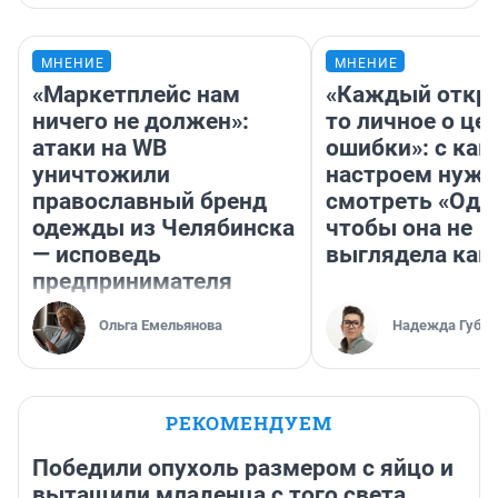
МНЕНИЕ
МНЕНИЕ
«Маркетплейс нам
«Каждый откро
ничего не должен»:
то личное о це
атаки на WB
ошибки»: с как
уничтожили
настроем нужн
православный бренд
смотреть «Оди
одежды из Челябинска
чтобы она не
— исповедь
выглядела как
предпринимателя
Ольга Емельянова
Надежда Губар
РЕКОМЕНДУЕМ
Победили опухоль размером с яйцо и
вытащили младенца с того света.