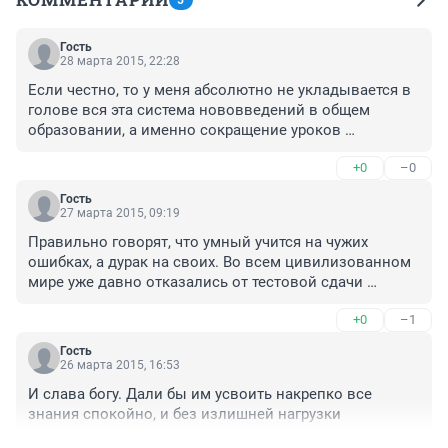
5
Гость
28 марта 2015, 22:28
Если честно, то у меня абсолютно не укладывается в 
голове вся эта система нововведений в общем 
образовании, а именно сокращение уроков 
математики за счёт увеличения уроков физкультуры, 
+0
–0
исключение из изучения такой дисциплины как 
астрономия и др. На что это всё направлено?!
Гость
27 марта 2015, 09:19
Правильно говорят, что умный учится на чужих 
ошибках, а дурак на своих. Во всем цивилизованном 
мире уже давно отказались от тестовой сдачи 
экзаменов, а у нас продолжают гнуть эту тупую 
+0
–1
линию. Пожалейте детей. Они с этим ЭГЭ умнее не 
становятся. Лучше побольше часов выделяли на 
Гость
закрепление основного материала.
26 марта 2015, 16:53
И слава богу. Дали бы им усвоить накрепко все 
знания спокойно, и без излишней нагрузки