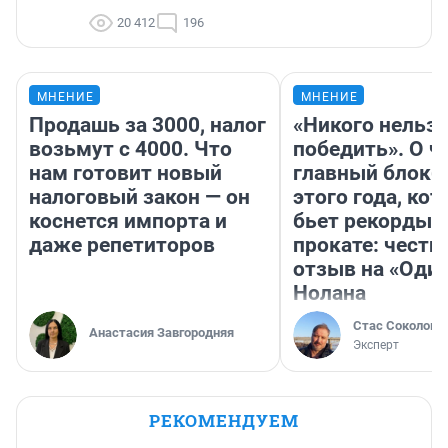
20 412
196
МНЕНИЕ
МНЕНИЕ
Продашь за 3000, налог
«Никого нельз
возьмут с 4000. Что
победить». О ч
нам готовит новый
главный блокб
налоговый закон — он
этого года, ко
коснется импорта и
бьет рекорды 
даже репетиторов
прокате: честн
отзыв на «Оди
Нолана
Стас Соколов
Анастасия Завгородняя
Эксперт
РЕКОМЕНДУЕМ