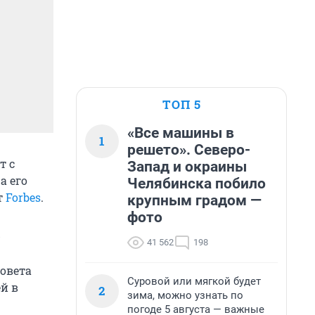
ТОП 5
«Все машины в
1
решето». Северо-
т с
Запад и окраины
а его
Челябинска побило
т
Forbes
.
крупным градом —
фото
-
41 562
198
овета
Суровой или мягкой будет
ей в
2
зима, можно узнать по
погоде 5 августа — важные