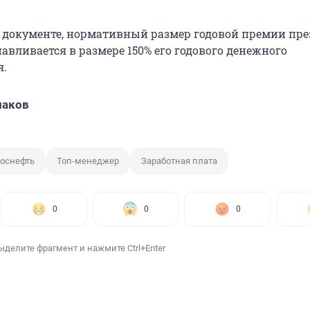
в документе, нормативный размер годовой премии пр
авливается в размере 150% его годового денежного
я.
лаков
оснефть
Топ-менеджер
Заработная плата
0
0
0
ыделите фрагмент и нажмите Ctrl+Enter