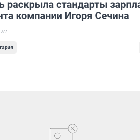
ь раскрыла стандарты зарпл
нта компании Игоря Сечина
 377
тария