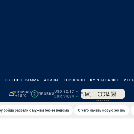
ТЕЛЕПРОГРАММА
АФИША
ГОРОСКОП
КУРСЫ ВАЛЮТ
ИГР
USD 82,17
СЕЙЧАС
2
ПРОБКИ
+18°C
EUR 94,84
у бойца развели с мужем без ее ведома
С чего начать новую жизнь