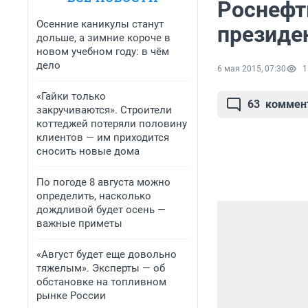
Роснефт
Осенние каникулы станут
президе
дольше, а зимние короче в
новом учебном году: в чём
дело
6 мая 2015, 07:30
1
«Гайки только
63
коммен
закручиваются». Строители
коттеджей потеряли половину
клиентов — им приходится
сносить новые дома
По погоде 8 августа можно
определить, насколько
дождливой будет осень —
важные приметы
«Август будет еще довольно
тяжелым». Эксперты — об
обстановке на топливном
рынке России