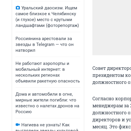
Уральский даосизм. Ищем
самое близкое к Челябинску
(и глухое) место с крутыми
ландшафтами (фоторепортаж)
Россиянина арестовали за
звезды в Telegram — что он
натворил
Не работают аэропорты и
Совет директор
мобильный интернет: в
президентом ко
нескольких регионах
объявили ракетную опасность
должностного о
Дома и автомобили в огне,
Согласно корпо
мирные жители погибли: что
менеджерам за 2
известно о налетах дронов на
Россию
должностного о
директоров и ус
Нагиева не узнать! Как
месяц. Это фик
выглядели звезды культовой