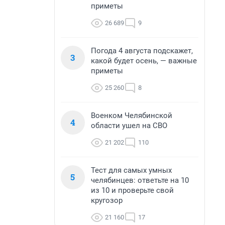
приметы
26 689
9
Погода 4 августа подскажет,
3
какой будет осень, — важные
приметы
25 260
8
Военком Челябинской
4
области ушел на СВО
21 202
110
Тест для самых умных
5
челябинцев: ответьте на 10
из 10 и проверьте свой
кругозор
21 160
17