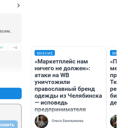
сем.. 
+1
–0
МНЕНИЕ
МНЕНИ
«Маркетплейс нам
«Поку
ничего не должен»:
мешке
атаки на WB
предп
+0
–0
уничтожили
Тюмен
православный бренд
реаль
одежды из Челябинска
бизне
— исповедь
дешев
предпринимателя
Ольга Емельянова
равить