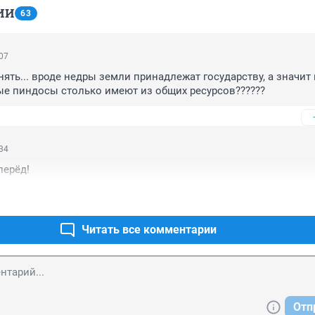
ИИ
63
:07
ять... вроде недры земли принадлежат государству, а значит в
ые пиндосы столько имеют из общих ресурсов??????
:34
перёд!
Читать все комментарии
Отп