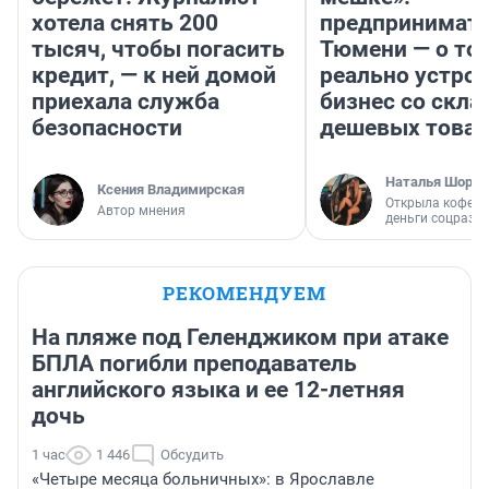
хотела снять 200
предпринимате
тысяч, чтобы погасить
Тюмени — о том
кредит, — к ней домой
реально устро
приехала служба
бизнес со скл
безопасности
дешевых това
Наталья Шорох
Ксения Владимирская
Открыла кофейн
Автор мнения
деньги соцразв
РЕКОМЕНДУЕМ
На пляже под Геленджиком при атаке
БПЛА погибли преподаватель
английского языка и ее 12-летняя
дочь
1 час
1 446
Обсудить
«Четыре месяца больничных»: в Ярославле