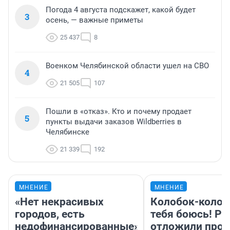
Погода 4 августа подскажет, какой будет
3
осень, — важные приметы
25 437
8
Военком Челябинской области ушел на СВО
4
21 505
107
Пошли в «отказ». Кто и почему продает
5
пункты выдачи заказов Wildberries в
Челябинске
21 339
192
МНЕНИЕ
МНЕНИЕ
«Нет некрасивых
Колобок-колобо
городов, есть
тебя боюсь! Ра
недофинансированные».
отложили прок