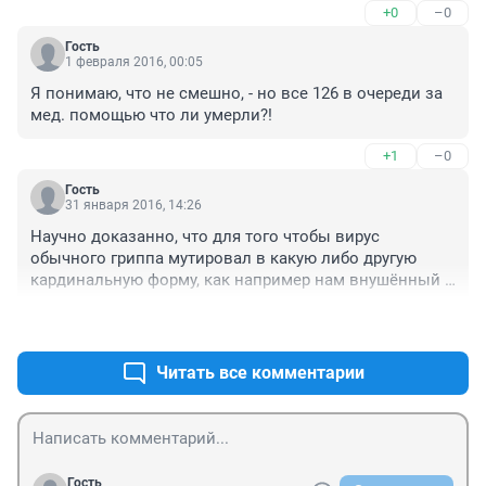
+0
–0
для размышления.
Гость
1 февраля 2016, 00:05
Я понимаю, что не смешно, - но все 126 в очереди за 
мед. помощью что ли умерли?!
+1
–0
Гость
31 января 2016, 14:26
Научно доказанно, что для того чтобы вирус 
обычного гриппа мутировал в какую либо другую 
кардинальную форму, как например нам внушённый 
птичий грипп, свиной, а - типичная пневмония, для 
+1
–0
этого требуется 30 - 40 лет. У нас же каким то 
чудесным образом он за 15 лет менялся как минимум 
3 раза. В начале 2000 была а - типичная пневмония, 
Читать все комментарии
потом птичий и затем свиной грипп, что в принципе 
невозможно. Не уж то вы не понимаете остатками 
своего мозга, что это чистый воды развод и 
запугивание населения.
Гость