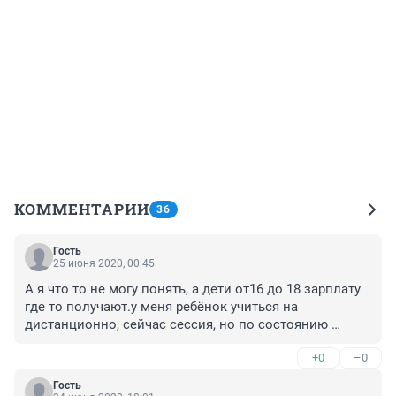
КОММЕНТАРИИ
36
Гость
25 июня 2020, 00:45
А я что то не могу понять, а дети от16 до 18 зарплату 
где то получают.у меня ребёнок учиться на 
дистанционно, сейчас сессия, но по состоянию 
здоровья работать не может, а кормить-поить как 
+0
–0
говорится нужно, и что блин делать
Гость