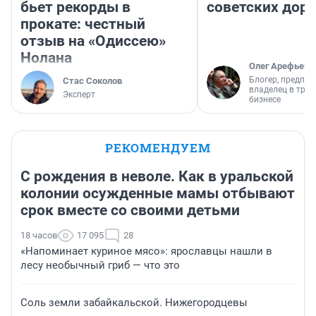
бьет рекорды в
советских доро
прокате: честный
отзыв на «Одиссею»
Нолана
Олег Арефьев
Блогер, предпри
Стас Соколов
владелец в тра
Эксперт
бизнесе
РЕКОМЕНДУЕМ
С рождения в неволе. Как в уральской
колонии осужденные мамы отбывают
срок вместе со своими детьми
18 часов
17 095
28
«Напоминает куриное мясо»: ярославцы нашли в
лесу необычный гриб — что это
Соль земли забайкальской. Нижегородцевы