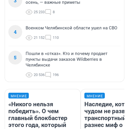
3
осень, — важные приметы
25 233
8
Военком Челябинской области ушел на СВО
4
21 152
110
Пошли в «отказ». Кто и почему продает
5
пункты выдачи заказов Wildberries в
Челябинске
20 536
196
МНЕНИЕ
МНЕНИЕ
«Никого нельзя
Наследие, кото
победить». О чем
чудом не разва
главный блокбастер
транспортный 
этого года, который
разнес миф о 