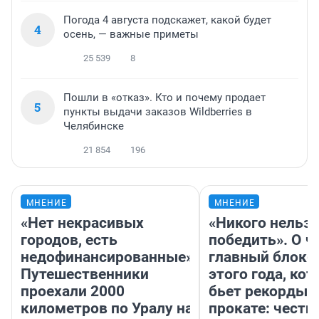
Погода 4 августа подскажет, какой будет
4
осень, — важные приметы
25 539
8
Пошли в «отказ». Кто и почему продает
5
пункты выдачи заказов Wildberries в
Челябинске
21 854
196
МНЕНИЕ
МНЕНИЕ
«Нет некрасивых
«Никого нельз
городов, есть
победить». О ч
недофинансированные».
главный блокб
Путешественники
этого года, ко
проехали 2000
бьет рекорды 
километров по Уралу на
прокате: честн