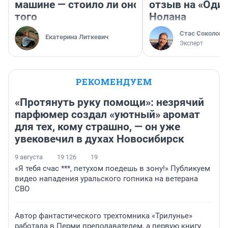
машине — стоило ли оно
отзыв на «Оди
того
Нолана
Стас Соколов
Екатерина Литкевич
Эксперт
РЕКОМЕНДУЕМ
«Протянуть руку помощи»: незрячий
парфюмер создал «уютный» аромат
для тех, кому страшно, — он уже
увековечил в духах Новосибирск
9 августа
19 126
19
«Я тебя счас ***, петухом поедешь в зону!» Публикуем
видео нападения уральского гопника на ветерана
СВО
Автор фантастического трехтомника «Трилунье»
работала в Перми преподавателем, а первую книгу