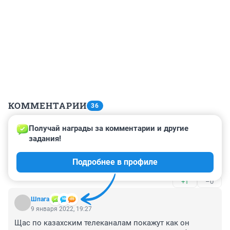
КОММЕНТАРИИ
36
Получай награды за комментарии и другие 
Гость
9 января 2022, 23:40
задания!
О чём новость то?? 74 каждый рыг пук будете в ленту 
Подробнее в профиле
лить???
+1
–0
Шпага
9 января 2022, 19:27
Щас по казахским телеканалам покажут как он 