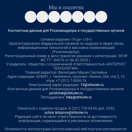
Мы в соцсетях
Контактные данные для Роскомнадзора и государственных органов
Сетевое издание «74.ру» (18+)
Зарегистрировано Федеральной службой по надзору в сфере связи,
информационных технологий и массовых коммуникаций
(Роскомнадзор).
Регистрационный номер и дата принятия решения о регистрации: ЭЛ №
ФС 77– 84676 от 06.02.2023 г.
Учредитель: Общество с ограниченной ответственностью «ИНТЕРНЕТ
ТЕХНОЛОГИИ»
Главный редактор: Филипцева Мария Сергеевна
Адрес редакции: 454091, г. Челябинск, проспект Ленина, 26А, стр.2, 16
этаж, +7 (351) 7-0000-74
Электронный адрес редакции:
74@shkulev.ru
Контактные данные для Роскомнадзора и государственных органов:
juristchel@shkulev.ru
Техподдержка:
help@shkulev.ru
Связаться с отделом продаж: 8 (351) 729-94-90 доб. 3335,
yuliya.latypova@shkulev.ru
Редакция сайта не несет ответственности за достоверность
информации, содержащейся в рекламных объявлениях.
Особенности эксплуатации (использования) веб-портала регулируются: