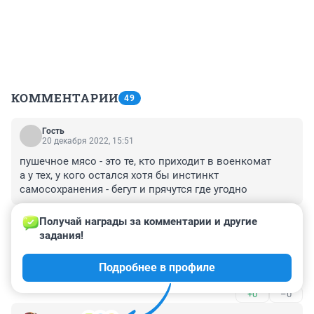
КОММЕНТАРИИ
49
Гость
20 декабря 2022, 15:51
пушечное мясо - это те, кто приходит в военкомат

а у тех, у кого остался хотя бы инстинкт 
самосохранения - бегут и прячутся где угодно
+0
–0
Получай награды за комментарии и другие 
задания!
Гость
20 декабря 2022, 11:49
Подробнее в профиле
В 24 года не поздно ли в универ поступать?
+0
–0