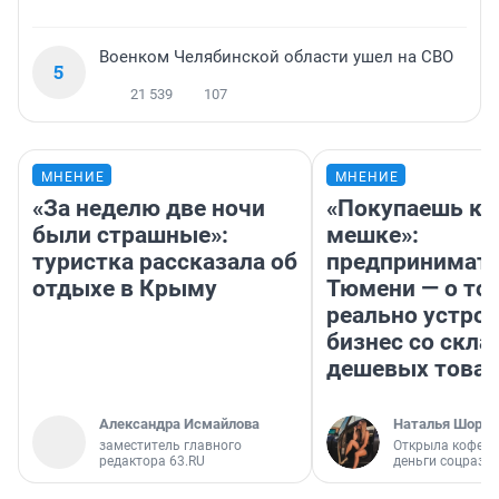
Военком Челябинской области ушел на СВО
5
21 539
107
МНЕНИЕ
МНЕНИЕ
«За неделю две ночи
«Покупаешь ко
были страшные»:
мешке»:
туристка рассказала об
предпринимате
отдыхе в Крыму
Тюмени — о том
реально устро
бизнес со скл
дешевых това
Александра Исмайлова
Наталья Шорох
заместитель главного
Открыла кофейн
редактора 63.RU
деньги соцразв