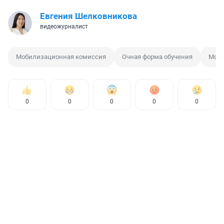
Евгения Шелковникова
видеожурналист
Мобилизационная комиссия
Очная форма обучения
Моб
0
0
0
0
0