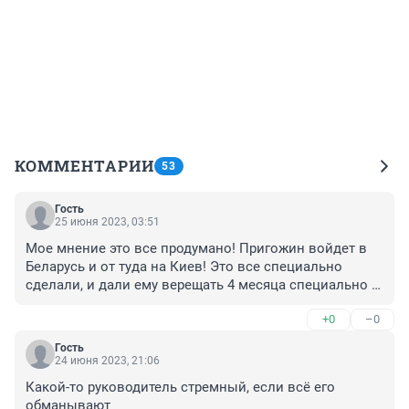
КОММЕНТАРИИ
53
Гость
25 июня 2023, 03:51
Мое мнение это все продумано! Пригожин войдет в 
Беларусь и от туда на Киев! Это все специально 
сделали, и дали ему верещать 4 месяца специально в 
инете для запада"фейк делали".Все это ФЕЙК-а за 
+0
–0
этим продуманная операция Захват Киева!
Победителей не судят.Очень надеюсь на это.Время 
Гость
покажет!С Белоруси прямой выход на Киев 600 км.
24 июня 2023, 21:06
Какой-то руководитель стремный, если всё его 
обманывают