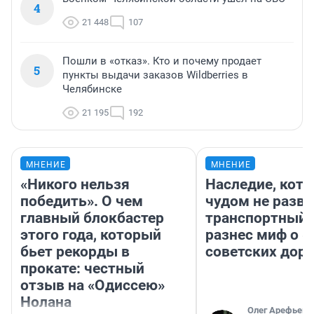
4
21 448
107
Пошли в «отказ». Кто и почему продает
5
пункты выдачи заказов Wildberries в
Челябинске
21 195
192
МНЕНИЕ
МНЕНИЕ
«Никого нельзя
Наследие, кото
победить». О чем
чудом не разва
главный блокбастер
транспортный 
этого года, который
разнес миф о 
бьет рекорды в
советских доро
прокате: честный
отзыв на «Одиссею»
Нолана
Олег Арефьев