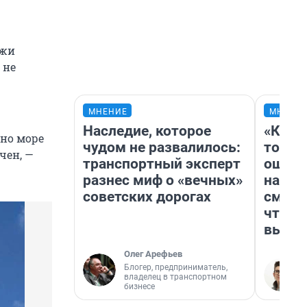
яжи
 не
МНЕНИЕ
МНЕНИ
Наследие, которое
«Кажд
 но море
чудом не развалилось:
то лич
чен, —
транспортный эксперт
ошибк
разнес миф о «вечных»
настр
советских дорогах
смотр
чтобы
выгля
Олег Арефьев
Блогер, предприниматель,
владелец в транспортном
бизнесе