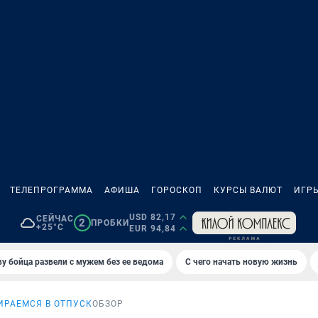
ТЕЛЕПРОГРАММА
АФИША
ГОРОСКОП
КУРСЫ ВАЛЮТ
ИГР
USD 82,17
СЕЙЧАС
2
ПРОБКИ
+25°C
EUR 94,84
у бойца развели с мужем без ее ведома
С чего начать новую жизнь
ИРАЕМСЯ В ОТПУСК
ОБЗОР