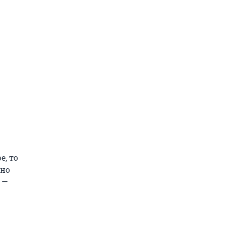
е, то
жно
 —