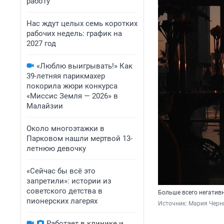
работу
Нас ждут целых семь коротких
рабочих недель: график на
2027 год
«Люблю выигрывать!» Как
39-летняя парикмахер
покорила жюри конкурса
«Миссис Земля — 2026» в
Малайзии
Около многоэтажки в
Парковом нашли мертвой 13-
летнюю девочку
«Сейчас бы всё это
запретили»: истории из
советского детства в
Больше всего негатив
пионерских лагерях
Источник: 
Мария Черны
Работает в клинике и