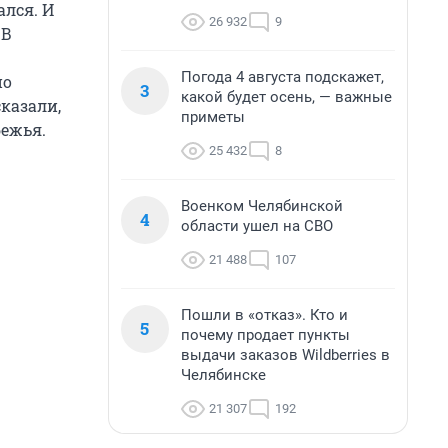
ался. И
26 932
9
 В
Погода 4 августа подскажет,
но
3
какой будет осень, — важные
сказали,
приметы
ежья.
25 432
8
Военком Челябинской
4
области ушел на СВО
21 488
107
Пошли в «отказ». Кто и
5
почему продает пункты
выдачи заказов Wildberries в
Челябинске
21 307
192