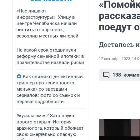
«Помойк
«Нас лишают
рассказа
инфраструктуры». Улицу в
центре Челябинска начали
поедут 
чистить от парковок,
разозлив местных жителей
Досталось и
На какой срок отодвинули
реформу семейной ипотеки: в
17 сентября 2023, 14:0
правительстве назвали риски
138
комме
Как снимают детективный
триллер про «свинцового
маньяка» со звездами
сериалов: фото со съемок и
первые подробности
Укусила змея? Зато паука
нового открыл! История
арахнолога, который обожает
свою смертельно опасную