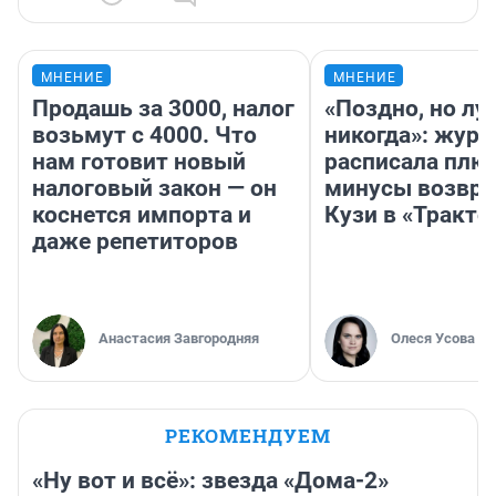
МНЕНИЕ
МНЕНИЕ
Продашь за 3000, налог
«Поздно, но лу
возьмут с 4000. Что
никогда»: журн
нам готовит новый
расписала плю
налоговый закон — он
минусы возвр
коснется импорта и
Кузи в «Тракто
даже репетиторов
Анастасия Завгородняя
Олеся Усова
РЕКОМЕНДУЕМ
«Ну вот и всё»: звезда «Дома-2»