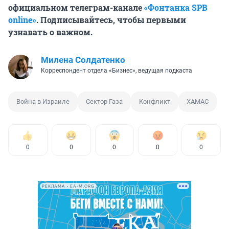
официальном телеграм-канале
«Фонтанка SPB
online»
. Подписывайтесь, чтобы первыми
узнавать о важном.
Милена Солдатенко
Корреспондент отдела «Бизнес», ведущая подкаста
Война в Израиле
Сектор Газа
Конфликт
ХАМАС
0
0
0
0
0
РЕКЛАМА • EA-M.ORG