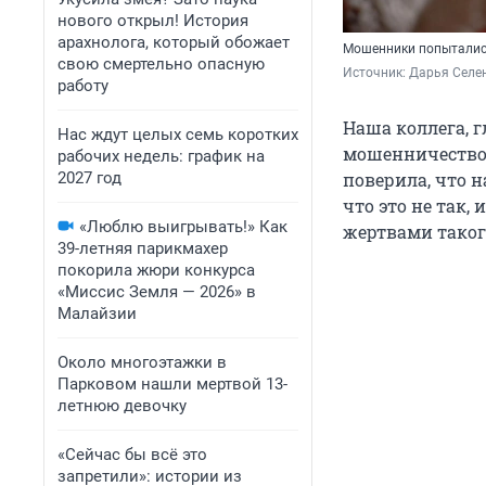
нового открыл! История
арахнолога, который обожает
Мошенники попытались
свою смертельно опасную
Источник: 
Дарья Селен
работу
Наша коллега, г
Нас ждут целых семь коротких
мошенничеством
рабочих недель: график на
2027 год
поверила, что н
что это не так,
«Люблю выигрывать!» Как
жертвами такого
39-летняя парикмахер
покорила жюри конкурса
«Миссис Земля — 2026» в
Малайзии
Около многоэтажки в
Парковом нашли мертвой 13-
летнюю девочку
«Сейчас бы всё это
запретили»: истории из