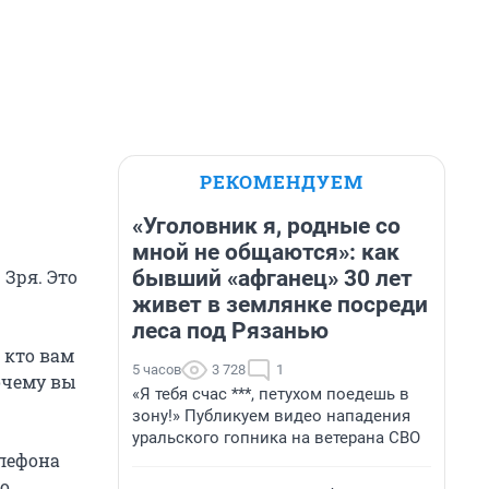
РЕКОМЕНДУЕМ
«Уголовник я, родные со
мной не общаются»: как
бывший «афганец» 30 лет
 Зря. Это
живет в землянке посреди
леса под Рязанью
 кто вам
5 часов
3 728
1
очему вы
«Я тебя счас ***, петухом поедешь в
зону!» Публикуем видео нападения
уральского гопника на ветерана СВО
елефона
но