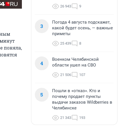
26 943
9
Погода 4 августа подскажет,
3
какой будет осень, — важные
нным
приметы
 минут
25 439
8
е поняла,
ановятся
Военком Челябинской
4
области ушел на СВО
21 506
107
Пошли в «отказ». Кто и
5
почему продает пункты
выдачи заказов Wildberries в
Челябинске
21 343
193