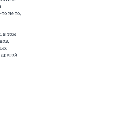
м
то не то,
, в том
нов,
ных
е другой