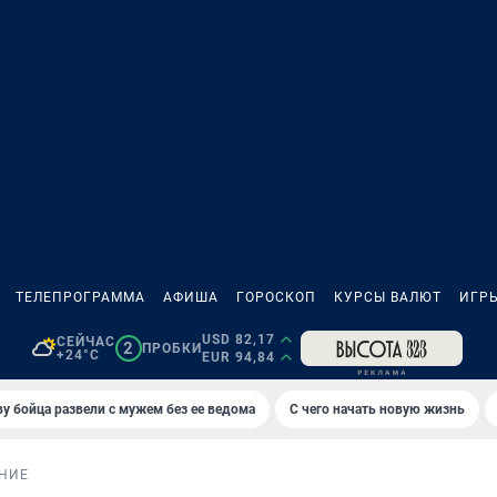
ТЕЛЕПРОГРАММА
АФИША
ГОРОСКОП
КУРСЫ ВАЛЮТ
ИГР
USD 82,17
СЕЙЧАС
2
ПРОБКИ
+24°C
EUR 94,84
у бойца развели с мужем без ее ведома
С чего начать новую жизнь
НИЕ