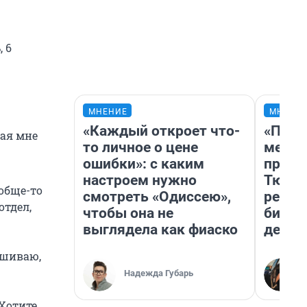
 6
МНЕНИЕ
МНЕНИ
«Каждый откроет что-
«Поку
вая мне
то личное о цене
мешке
ошибки»: с каким
предп
настроем нужно
Тюмен
ообще-то
смотреть «Одиссею»,
реаль
отдел,
чтобы она не
бизне
выглядела как фиаско
дешев
ашиваю,
Надежда Губарь
 Хотите