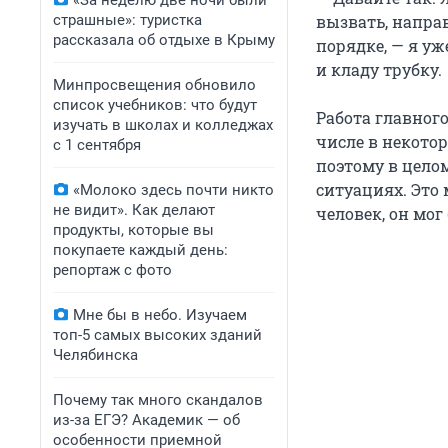
«За неделю две ночи были
страшные»: туристка
вызвать, напра
рассказала об отдыхе в Крыму
порядке, — я уж
и кладу трубку.
Минпросвещения обновило
список учебников: что будут
Работа главного
изучать в школах и колледжах
числе в некото
с 1 сентября
поэтому в цело
ситуациях. Это 
«Молоко здесь почти никто
не видит». Как делают
человек, он мог
продукты, которые вы
покупаете каждый день:
репортаж с фото
Мне бы в небо. Изучаем
топ-5 самых высоких зданий
Челябинска
Почему так много скандалов
из-за ЕГЭ? Академик — об
особенности приемной