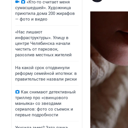
«Кто-то считает меня
сумасшедшей». Художница
приютила дома 200 жирафов
— фото и видео
«Нас лишают
инфраструктуры». Улицу в
центре Челябинска начали
чистить от парковок,
разозлив местных жителей
На какой срок отодвинули
реформу семейной ипотеки: в
правительстве назвали риски
Как снимают детективный
триллер про «свинцового
маньяка» со звездами
сериалов: фото со съемок и
первые подробности
Укусила змея? Зато паука