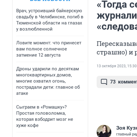
«Тогда с
Врач, устроивший байкерскую
журнали
свадьбу в Челябинске, погиб в
Тюменской области на глазах
«следов
у возлюбленной
Пересказыва
Ловите момент: что принесет
вам полное солнечное
страшно) и
затмение 12 августа
13 октября 2023, 15:30
Дроны ударили по десяткам
многоквартирных домов,
многие охватил огонь,
73
коммен
пострадали дети: главное об
атаке
Сыграем в «Ромашку»?
Простая головоломка,
которая взбодрит мозг не
хуже кофе
Зоя Куз
главный ре