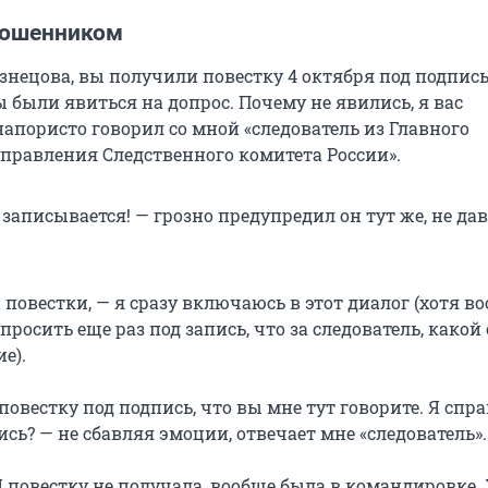
мошенником
нецова, вы получили повестку 4 октября под подпись,
 были явиться на допрос. Почему не явились, я вас
апористо говорил со мной «следователь из Главного
управления Следственного комитета России».
записывается! — грозно предупредил он тут же, не да
 повестки, — я сразу включаюсь в этот диалог (хотя в
просить еще раз под запись, что за следователь, какой 
е).
овестку под подпись, что вы мне тут говорите. Я спр
сь? — не сбавляя эмоции, отвечает мне «следователь».
Я повестку не получала, вообще была в командировке.