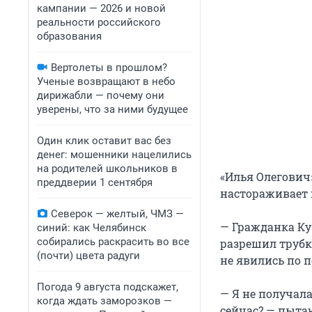
кампании — 2026 и новой
реальности российского
образования
Вертолеты в прошлом?
Ученые возвращают в небо
дирижабли — почему они
уверены, что за ними будущее
Один клик оставит вас без
денег: мошенники нацелились
на родителей школьников в
«Илья Олегович»
преддверии 1 сентября
настораживает 
Северок — желтый, ЧМЗ —
— Гражданка Куз
синий: как Челябинск
собирались раскрасить во все
разрешил трубк
(почти) цвета радуги
не явились по п
Погода 9 августа подскажет,
— Я не получала
когда ждать заморозков —
сейчас? — пытаю