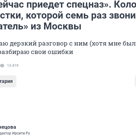
ейчас приедет спецназ». Кол
стки, которой семь раз звон
атель» из Москвы
ю дерзкий разговор с ним (хотя мне бы
 разбираю свои ошибки
13 419
тария
нецова
дактор Ирсити.Ру