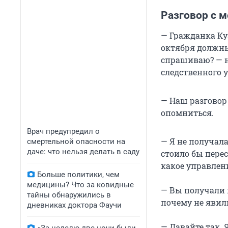
Разговор с 
— Гражданка Куз
октября должны
спрашиваю? — н
следственного 
— Наш разговор 
опомниться.
Врач предупредил о
— Я не получала
смертельной опасности на
даче: что нельзя делать в саду
стоило бы перес
какое управлени
Больше политики, чем
медицины? Что за ковидные
— Вы получали п
тайны обнаружились в
почему не явили
дневниках доктора Фаучи
— Давайте так. 