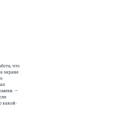
абота, что
на экране
то
зал
омехи. —
сле
о какой-