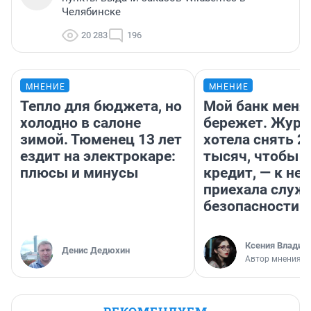
Челябинске
20 283
196
МНЕНИЕ
МНЕНИЕ
Тепло для бюджета, но
Мой банк меня
холодно в салоне
бережет. Журн
зимой. Тюменец 13 лет
хотела снять 2
ездит на электрокаре:
тысяч, чтобы п
плюсы и минусы
кредит, — к не
приехала служ
безопасности
Ксения Владим
Денис Дедюхин
Автор мнения