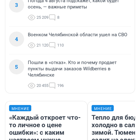
Погода 4 августа подскажет, какой будет
3
осень, — важные приметы
25 209
8
Военком Челябинской области ушел на СВО
4
21 120
110
Пошли в «отказ». Кто и почему продает
5
пункты выдачи заказов Wildberries в
Челябинске
20 455
196
МНЕНИЕ
МНЕНИЕ
«Каждый откроет что-
Тепло для бюд
то личное о цене
холодно в сало
ошибки»: с каким
зимой. Тюмене
настроем нужно
ездит на элект