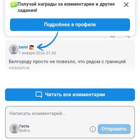
1 января 2024, 04:49
Получай награды за комментарии и другие 
задания!
Зачем нам старый президент?? Ботам про байдена не 
писать, мне вообще все равно, что там у них, и они и 
Подробнее в профиле
так всегда живут хорошо про любом президенте
+0
–0
taxist
1 января 2024, 01:43
Белгороду просто не повезло, что рядом с границей 
оказался.
+0
–0
Читать все комментарии
Гость
Отправить
Войти