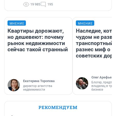
19 985
195
МНЕНИЕ
МНЕНИЕ
Квартиры дорожают,
Наследие, кото
но дешевеют: почему
чудом не разва
рынок недвижимости
транспортный 
сейчас такой странный
разнес миф о 
советских доро
Олег Арефьев
Екатерина Торопова
Блогер, предпри
директор агентства
владелец в тра
недвижимости
бизнесе
РЕКОМЕНДУЕМ