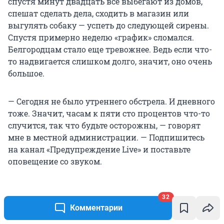
спустя минут двадцать все выбегают из домов,
спешат сделать дела, сходить в магазин или
выгулять собаку — успеть до следующей сирены.
Спустя примерно неделю «график» сломался.
Белгородцам стало еще тревожнее. Ведь если что-
то надвигается слишком долго, значит, оно очень
большое.
— Сегодня не было утреннего обстрела. И дневного
тоже. Значит, часам к пяти сто процентов что-то
случится, так что будьте осторожны, — говорят
мне в местной администрации. — Подпишитесь
на канал «Предупреждение Live» и поставьте
оповещение со звуком.
32
12 марта в фасад администрации врезался
Комментарии
украинский беспилотник. Выбитые стекла