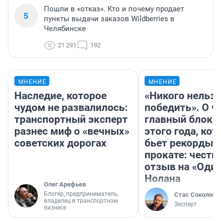
Пошли в «отказ». Кто и почему продает
5
пункты выдачи заказов Wildberries в
Челябинске
21 291
192
МНЕНИЕ
МНЕНИЕ
Наследие, которое
«Никого нельз
чудом не развалилось:
победить». О ч
транспортный эксперт
главный блокб
разнес миф о «вечных»
этого года, ко
советских дорогах
бьет рекорды 
прокате: честн
отзыв на «Оди
Нолана
Олег Арефьев
Блогер, предприниматель,
Стас Соколов
владелец в транспортном
Эксперт
бизнесе