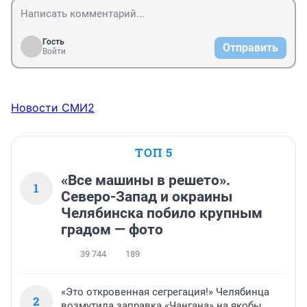
Гость
Отправить
Войти
Новости СМИ2
ТОП 5
«Все машины в решето».
1
Северо-Запад и окраины
Челябинска побило крупным
градом — фото
39 744
189
«Это откровенная сегрегация!» Челябинца
2
возмутила заправка «Чангана» на якобы