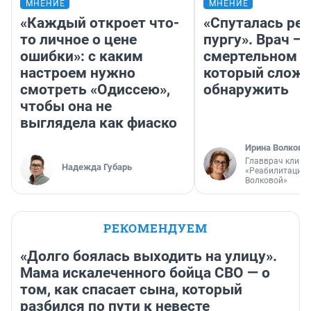
МНЕНИЕ
МНЕНИЕ
«Каждый откроет что-
«Спуталась реч
то личное о цене
пургу». Врач — 
ошибки»: с каким
смертельном д
настроем нужно
который слож
смотреть «Одиссею»,
обнаружить
чтобы она не
выглядела как фиаско
Ирина Волкова
Главврач клини
Надежда Губарь
«Реабилитация 
Волковой»
РЕКОМЕНДУЕМ
«Долго боялась выходить на улицу».
Мама искалеченного бойца СВО — о
том, как спасает сына, который
разбился по пути к невесте