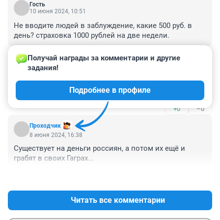
Гость
10 июня 2024, 10:51
Не вводите людей в заблуждение, какие 500 руб. в 
день? страховка 1000 рублей на две недели.
+0
–0
Получай награды за комментарии и другие 
задания!
Гость
9 июня 2024, 06:37
Подробнее в профиле
Хитрые ,вороватые людишки - россиян ненавидят.
+0
–0
Проходчик
8 июня 2024, 16:38
Существует на деньги россиян, а потом их ещё и 
грабят в своих Гаграх...
+2
–0
Читать все комментарии