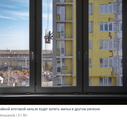
мейной ипотекой нельзя будет купить жилье в другом регионе
оншаков / E1.RU