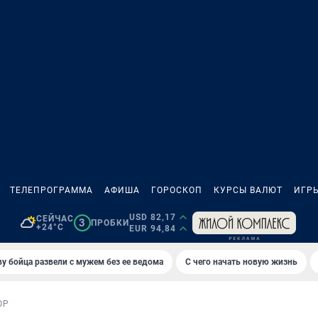
ТЕЛЕПРОГРАММА
АФИША
ГОРОСКОП
КУРСЫ ВАЛЮТ
ИГР
USD 82,17
СЕЙЧАС
3
ПРОБКИ
+24°C
EUR 94,84
у бойца развели с мужем без ее ведома
С чего начать новую жизнь
ОР