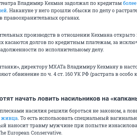
театра Владимир Кехман задолжал по кредитам
более 
лей
. Накануне у него прошли обыски по делу о растрате
в правоохранительных органах.
ительных производств в отношении Кехмана открыто 
них касаются долгов по кредитным платежам, за искл
 задолженности по исполнительному делу.
танки», директору МХАТа Владимиру Кехману в наст
ют обвинение по ч. 4 ст. 160 УК РФ (растрата в особо
отят начать ловить насильников на «капкан
сплесками насилия решили бороться не законом, а лов
а живца
. То есть использовать специальный вагиналь
рый наносит травму мужчине при попытке изнасилова
he European Conservative.