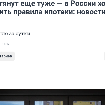
тянут еще туже — в России х
ть правила ипотеки: новости
ло за сутки
8 885
тариев