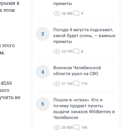
торыми в
приметы
в этом
26 586
9
Погода 4 августа подскажет,
3
какой будет осень, — важные
приметы
 этого
25 199
8
м,
Военком Челябинской
4
области ушел на СВО
45,69
21 100
110
вого
учить не
Пошли в «отказ». Кто и
5
почему продает пункты
выдачи заказов Wildberries в
Челябинске
20 400
196