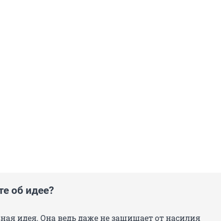
те об идее?
ная идея. Она ведь даже не защищает от насилия