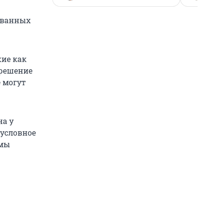
ованных
кие как
 решение
 могут
на у
 условное
вмы