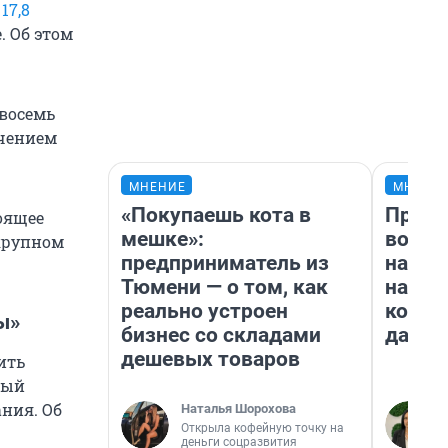
17,8
. Об этом
восемь
ючением
МНЕНИЕ
МНЕНИ
«Покупаешь кота в
Прода
оящее
мешке»:
возьм
 крупном
предприниматель из
нам г
Тюмени — о том, как
налог
реально устроен
косне
ы»
бизнес со складами
даже 
дешевых товаров
ить
ный
ния. Об
Наталья Шорохова
Открыла кофейную точку на
деньги соцразвития