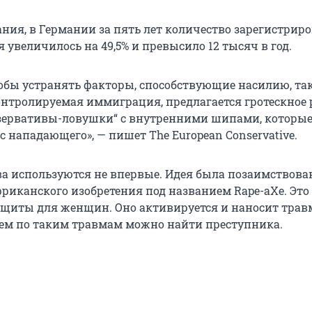
ния, в Германии за пять лет количество зарегистрир
 увеличилось на 49,5% и превысило 12 тысяч в год.
тобы устранять факторы, способствующие насилию, та
онтролируемая иммиграция, предлагается гротескное
зервативы-ловушки“ с внутренними шипами, которые
 нападающего», — пишет The European Conservative.
ва используются не впервые. Идея была позаимствова
риканского изобретения под названием Rape-aXe. Это
ащиты для женщин. Оно активируется и наносит тра
тем по таким травмам можно найти преступника.