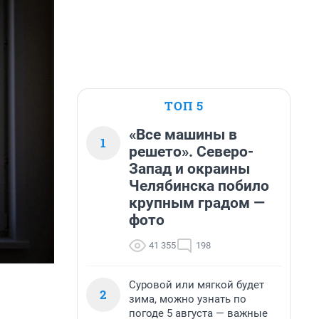
ТОП 5
«Все машины в
1
решето». Северо-
Запад и окраины
Челябинска побило
крупным градом —
фото
41 355
198
Суровой или мягкой будет
2
зима, можно узнать по
погоде 5 августа — важные