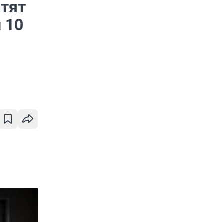
отят
 10