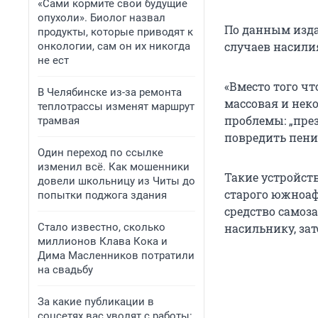
«Сами кормите свои будущие
опухоли». Биолог назвал
По данным изда
продукты, которые приводят к
случаев насилия
онкологии, сам он их никогда
не ест
«Вместо того ч
В Челябинске из-за ремонта
массовая и нек
теплотрассы изменят маршрут
проблемы: „пре
трамвая
повредить пенис
Один переход по ссылке
изменил всё. Как мошенники
Такие устройст
довели школьницу из Читы до
старого южноаф
попытки поджога здания
средство самоз
Стало известно, сколько
насильнику, за
миллионов Клава Кока и
Дима Масленников потратили
на свадьбу
За какие публикации в
соцсетях вас уволят с работы: