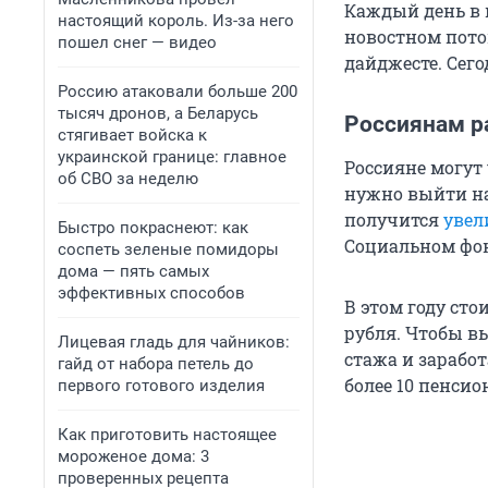
Каждый день в 
настоящий король. Из-за него
новостном пото
пошел снег — видео
дайджесте. Сего
Россию атаковали больше 200
тысяч дронов, а Беларусь
Россиянам р
стягивает войска к
украинской границе: главное
Россияне могут
об СВО за неделю
нужно выйти на
получится
увел
Быстро покраснеют: как
Социальном фон
соспеть зеленые помидоры
дома — пять самых
эффективных способов
В этом году сто
рубля. Чтобы вы
Лицевая гладь для чайников:
стажа и заработ
гайд от набора петель до
более 10 пенси
первого готового изделия
Как приготовить настоящее
мороженое дома: 3
проверенных рецепта