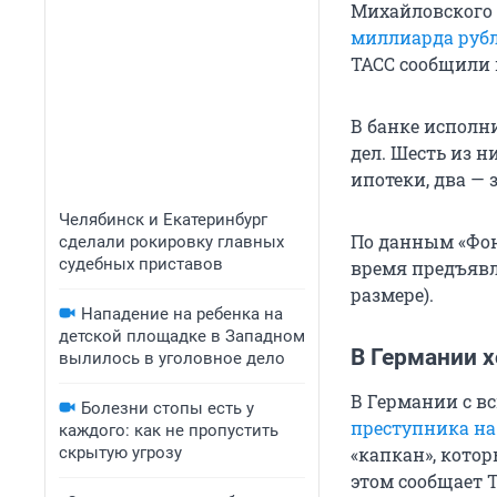
Михайловского 
миллиарда руб
ТАСС сообщили 
В банке исполн
дел. Шесть из 
ипотеки, два —
Челябинск и Екатеринбург
По данным «Фон
сделали рокировку главных
судебных приставов
время предъявля
размере).
Нападение на ребенка на
детской площадке в Западном
В Германии х
вылилось в уголовное дело
В Германии с в
Болезни стопы есть у
преступника н
каждого: как не пропустить
скрытую угрозу
«капкан», кото
этом сообщает T