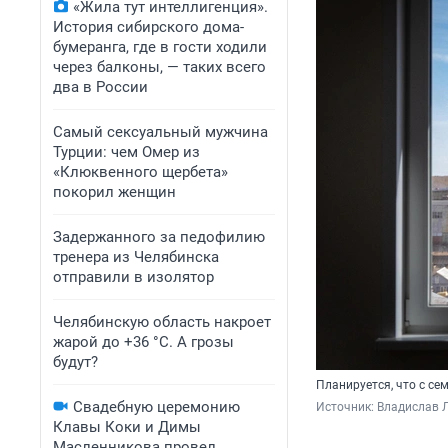
«Жила тут интеллигенция».
История сибирского дома-
бумеранга, где в гости ходили
через балконы, — таких всего
два в России
Самый сексуальный мужчина
Турции: чем Омер из
«Клюквенного щербета»
покорил женщин
Задержанного за педофилию
тренера из Челябинска
отправили в изолятор
Челябинскую область накроет
жарой до +36 °C. А грозы
будут?
Планируется, что с се
Свадебную церемонию
Источник: 
Владислав Л
Клавы Коки и Димы
Масленникова провел