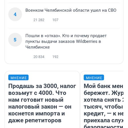
Военком Челябинской области ушел на СВО
4
21 282
107
Пошли в «отказ». Кто и почему продает
5
пункты выдачи заказов Wildberries в
Челябинске
20 834
192
МНЕНИЕ
МНЕНИЕ
Продашь за 3000, налог
Мой банк меня
возьмут с 4000. Что
бережет. Журн
нам готовит новый
хотела снять 2
налоговый закон — он
тысяч, чтобы п
коснется импорта и
кредит, — к не
даже репетиторов
приехала служ
безопасности