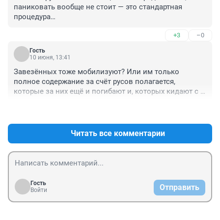
указанному в предписании. Это серьезная уловка и 
паниковать вообще не стоит — это стандартная 
ловушка. Сейчас сначала вручают повестку для 
процедура

уточнения данных, а затем приобщают к военным 
ну да, ну да...
билетам мобилизационные предписания, и 
+3
–0
фактически сажают на крюк сразу же. Даже тех, у кого 
категория годности "В" (ограниченно годен в военное 
Гость
10 июня, 13:41
время).
Завезённых тоже мобилизуют? Или им только 
полное содержание за счёт русов полагается, 
которые за них ещё и погибают и, которых кидают с 
выплатами, если выжил, даже по инвалидности?
+4
–0
Читать все комментарии
Гость
Отправить
Войти