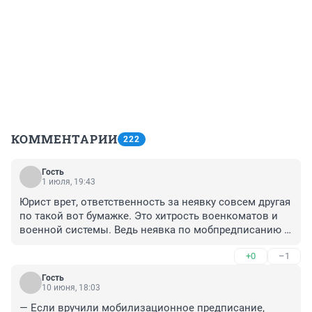
КОММЕНТАРИИ
222
Гость
1 июля, 19:43
Юрист врет, ответственность за неявку совсем другая 
по такой вот бумажке. Это хитрость военкоматов и 
военной системы. Ведь неявка по мобпредписанию в 
период официально объявленной мобилизации в 
+0
–1
период введенного военного положения 
автоматически зачисляет любого гражданина-
Гость
запасника в статус военнослужащего-дезертира, не 
10 июня, 18:03
яввившегося к месту несения военной службы 
— Если вручили мобилизационное предписание, 